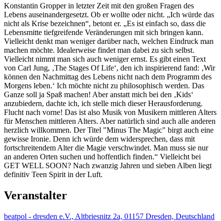
Konstantin Gropper in letzter Zeit mit den großen Fragen des
Lebens auseinandergesetzt. Ob er wollte oder nicht. „Ich würde das
nicht als Krise bezeichnen“, betont er. „Es ist einfach so, dass die
Lebensmitte tiefgreifende Veränderungen mit sich bringen kann.
Vielleicht denkt man weniger darüber nach, welchen Eindruck man
machen möchte. Idealerweise findet man dabei zu sich selbst.
Vielleicht nimmt man sich auch weniger ernst. Es gibt einen Text
von Carl Jung, ‚The Stages Of Life‘, den ich inspirierend fand: ‚Wir
können den Nachmittag des Lebens nicht nach dem Programm des
Morgens leben.‘ Ich möchte nicht zu philosophisch werden. Das
Ganze soll ja Spaß machen! Aber anstatt mich bei den ‚Kids‘
anzubiedern, dachte ich, ich stelle mich dieser Herausforderung.
Flucht nach vorne! Das ist also Musik von Musikern mittleren Alters
für Menschen mittleren Alters. Aber natürlich sind auch alle anderen
herzlich willkommen. Der Titel "Minus The Magic" birgt auch eine
gewisse Ironie. Denn ich würde dem widersprechen, dass mit
fortschreitendem Alter die Magie verschwindet. Man muss sie nur
an anderen Orten suchen und hoffentlich finden.“ Vielleicht bei
GET WELL SOON? Nach zwanzig Jahren und sieben Alben liegt
definitiv Teen Spirit in der Luft.
Veranstalter
beatpol - dresden e.V., Altbriesnitz 2a, 01157 Dresden, Deutschland