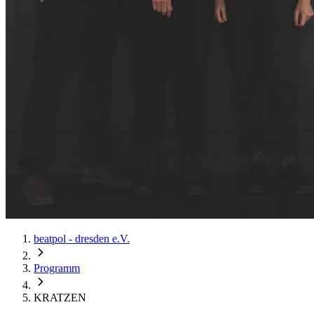
beatpol - dresden e.V.
Programm
KRATZEN