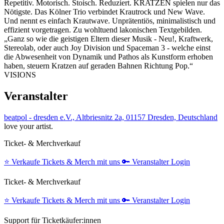
Repetitiv. Motorisch. Stoisch. Reduziert. KRATZEN spielen nur das
Nötigste. Das Kölner Trio verbindet Krautrock und New Wave.
Und nennt es einfach Krautwave. Unprätentiös, minimalistisch und
effizient vorgetragen. Zu wohltuend lakonischen Textgebilden.
„Ganz so wie die geistigen Eltern dieser Musik - Neu!, Kraftwerk,
Stereolab, oder auch Joy Division und Spaceman 3 - welche einst
die Abwesenheit von Dynamik und Pathos als Kunstform erhoben
haben, steuern Kratzen auf geraden Bahnen Richtung Pop.“
VISIONS
Veranstalter
beatpol - dresden e.V., Altbriesnitz 2a, 01157 Dresden, Deutschland
love your artist.
Ticket- & Merchverkauf
⭐️
Verkaufe Tickets & Merch mit uns
🔑
Veranstalter Login
Ticket- & Merchverkauf
⭐️
Verkaufe Tickets & Merch mit uns
🔑
Veranstalter Login
Support für Ticketkäufer:innen