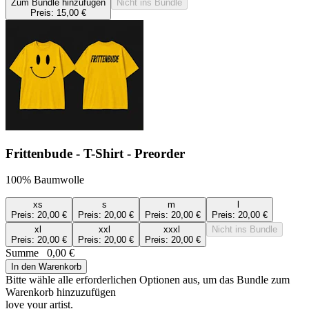
Zum Bundle hinzufügen
Nicht ins Bundle
Preis:
15,00 €
Frittenbude - T-Shirt - Preorder
100% Baumwolle
xs
s
m
l
Preis:
20,00 €
Preis:
20,00 €
Preis:
20,00 €
Preis:
20,00 €
xl
xxl
xxxl
Nicht ins Bundle
Preis:
20,00 €
Preis:
20,00 €
Preis:
20,00 €
Summe
0,00 €
In den Warenkorb
Bitte wähle alle erforderlichen Optionen aus, um das Bundle zum
Warenkorb hinzuzufügen
love your artist.