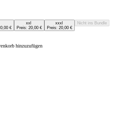
l
xxl
xxxl
Nicht ins Bundle
0,00 €
Preis:
20,00 €
Preis:
20,00 €
arenkorb hinzuzufügen