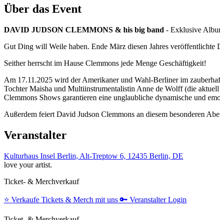
Über das Event
DAVID JUDSON CLEMMONS & his big band
- Exklusive Album
Gut Ding will Weile haben. Ende März diesen Jahres veröffentlicht
Seither herrscht im Hause Clemmons jede Menge Geschäftigkeit!
Am 17.11.2025 wird der Amerikaner und Wahl-Berliner im zauberhaft
Tochter Maisha und Multiinstrumentalistin Anne de Wolff (die aktuell
Clemmons Shows garantieren eine unglaubliche dynamische und emo
Außerdem feiert David Judson Clemmons an diesem besonderen Abend 
Veranstalter
Kulturhaus Insel Berlin, Alt-Treptow 6, 12435 Berlin, DE
love your artist.
Ticket- & Merchverkauf
⭐️
Verkaufe Tickets & Merch mit uns
🔑
Veranstalter Login
Ticket- & Merchverkauf