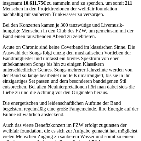
insgesamt
10.611,75€
zu sammeln und zu spenden, um somit
211
Menschen in den Projektregionen der well:fair foundation
nachhaltig mit sauberem Trinkwasser zu versorgen.
Bei den Konzerten kamen je 300 tanzwütige und Livemusik-
hungrige Menschen in den Club des FZW, um gemeinsam mit der
Band einen rauschenden Abend zu zelebrieren.
Acute on Chronic sind keine Coverband im klassischen Sinne. Die
Auswahl der Songs folgt einzig den musikalischen Vorlieben der
Bandmitglieder und umfasst ein breites Spektrum von eher
unbekannteren Songs bis hin zu einigen Klassikern
unterschiedlicher Genres. Songs mehrerer Jahrzehnte werden von
der Band so lange bearbeitet und teils umarrangiert, bis sie in ihr
einzigartiges Set passen und dem besonderen bandeigenen Stil
entsprechen. Bei allen Neuinterpretationen hört man dabei stets die
Liebe zu und die Achtung vor den Originalen heraus.
Die energetischen und leidenschaftlichen Auftritte der Band
begeistern regelmäßig eine große Fangemeinde. Ihre Energie auf der
Bühne ist wahrlich ansteckend.
Auch das vierte Benefizkonzert im FZW erfolgt zugunsten der
well:fair foundation, die es sich zur Aufgabe gemacht hat, möglichst
vielen Menschen Zugang zu sauberem Wasser und somit zu einem