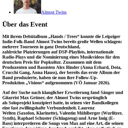
Almost Twins
Über das Event
Mit ihrem Debütalbum „Hands / Trees“ konnte die Leipziger
Indie-Folk-Band Almost Twins bereits große Wellen schlagen:
mehrere Tourneen in ganz Deutschland,
zahlreiche Platzierungen auf DSP-Playlists, internationale
Radio-Plays und die Nominierung eines Musikvideos für den
deutschen Preis für Popkultur. Zusammen mit dem
Produzenten und Bassisten Alex Binder (Anna Erhard, Dota,
Crucchi Gang, Anna Hauss), der bereits das erste Album der
Band produzierte, haben sie nun ihre Follow-Up-
Produktion „Visions“ aufgenommen (VÖ Januar 2026).
Auf der Suche nach klanglicher Erweiterung fand Sänger und
Gitarrist Max Grüner, der Almost Twins ursprünglich
als Soloprojekt konzipiert hatte, in seinen vier Bandkollegen
eine fast zwillingshafte Verbundenheit. Laurenz
Welten (Saxofon, Klarinette), Valentin Mühlberger (Wurlitzer,
Synth), Raphael Schuster (Schlagzeug) und Arne Imig (E-
Bass) interpretieren die Songs von Max auf eine Art, die seinen