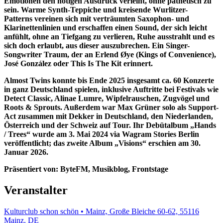
Emotionen den nötigen Ausdruck verleiht, ohne pathetisch zu
sein. Warme Synth-Teppiche und kreisende Wurlitzer-
Patterns vereinen sich mit verträumten Saxophon- und
Klarinettenlinien und erschaffen einen Sound, der sich leicht
anfühlt, ohne an Tiefgang zu verlieren, Ruhe ausstrahlt und es
sich doch erlaubt, aus dieser auszubrechen. Ein Singer-
Songwriter Traum, der an Erlend Øye (Kings of Convenience),
José González oder This Is The Kit erinnert.
Almost Twins konnte bis Ende 2025 insgesamt ca. 60 Konzerte
in ganz Deutschland spielen, inklusive Auftritte bei Festivals wie
Detect Classic, Alinae Lumre, Wipfelrauschen, Zugvögel und
Roots & Sprouts. Außerdem war Max Grüner solo als Support-
Act zusammen mit Dekker in Deutschland, den Niederlanden,
Österreich und der Schweiz auf Tour. Ihr Debütalbum „Hands
/ Trees“ wurde am 3. Mai 2024 via Wagram Stories Berlin
veröffentlicht; das zweite Album „Visions“ erschien am 30.
Januar 2026.
Präsentiert von: ByteFM, Musikblog, Frontstage
Veranstalter
Kulturclub schon schön • Mainz, Große Bleiche 60-62, 55116
Mainz, DE