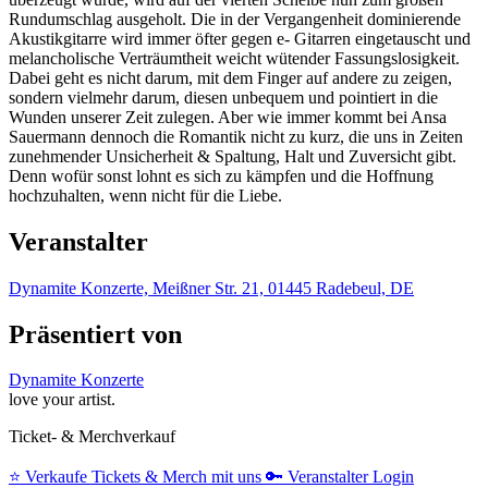
Rundumschlag ausgeholt. Die in der Vergangenheit dominierende
Akustikgitarre wird immer öfter gegen e- Gitarren eingetauscht und
melancholische Verträumtheit weicht wütender Fassungslosigkeit.
Dabei geht es nicht darum, mit dem Finger auf andere zu zeigen,
sondern vielmehr darum, diesen unbequem und pointiert in die
Wunden unserer Zeit zulegen. Aber wie immer kommt bei Ansa
Sauermann dennoch die Romantik nicht zu kurz, die uns in Zeiten
zunehmender Unsicherheit & Spaltung, Halt und Zuversicht gibt.
Denn wofür sonst lohnt es sich zu kämpfen und die Hoffnung
hochzuhalten, wenn nicht für die Liebe.
Veranstalter
Dynamite Konzerte, Meißner Str. 21, 01445 Radebeul, DE
Präsentiert von
Dynamite Konzerte
love your artist.
Ticket- & Merchverkauf
⭐️
Verkaufe Tickets & Merch mit uns
🔑
Veranstalter Login