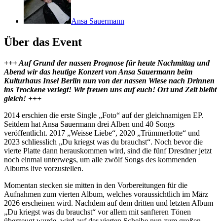
Ansa Sauermann
Über das Event
+++ Auf Grund der nassen Prognose für heute Nachmittag und
Abend wir das heutige Konzert von Ansa Sauermann beim
Kulturhaus Insel Berlin nun von der nassen Wiese nach Drinnen
ins Trockene verlegt! Wir freuen uns auf euch! Ort und Zeit bleibt
gleich! +++
2014 erschien die erste Single „Foto“ auf der gleichnamigen EP.
Seitdem hat Ansa Sauermann drei Alben und 40 Songs
veröffentlicht. 2017 „Weisse Liebe“, 2020 „Trümmerlotte“ und
2023 schliesslich „Du kriegst was du brauchst“. Noch bevor die
vierte Platte dann herauskommen wird, sind die fünf Dresdner jetzt
noch einmal unterwegs, um alle zwölf Songs des kommenden
Albums live vorzustellen.
Momentan stecken sie mitten in den Vorbereitungen für die
Aufnahmen zum vierten Album, welches voraussichtlich im März
2026 erscheinen wird. Nachdem auf dem dritten und letzten Album
„Du kriegst was du brauchst“ vor allem mit sanfteren Tönen
überzeugt wurde, wird auf der vierten Scheibe nun zum großen