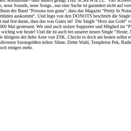
schen Selbstironie– oder anders gesagt THE SCREWJETZ. Viel Schweiss
neue Sounds, neue Songs...nur eine Sache ist garantiert nicht auf ve
bum der Band “Persona non grata”, dass das Magazin “Pretty In Noise” 
attitüden auskommt“. Und Ingo von den DONOTS beschrieb die Single “
zt mal fest daran, dass das was Gutes ist! Die Single “Herz aus Gold“ v
5.000 Mal gestreamt. Wir sind auch stolzer Supporter und Mitglied im
so wichtig wie heute! Und die ist auch bei unserer neuen Single "Heut
e übrigens der liebe Arne von ZSK. Checkt es doch am besten selbst 
 diversen Szenegrößen teilen: Slime, Dritte Wahl, Templeton Pek, R
och einigen mehr.