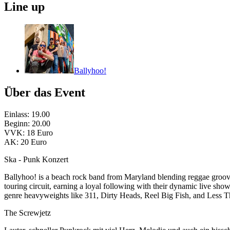
Line up
Ballyhoo!
Über das Event
Einlass: 19.00
Beginn: 20.00
VVK: 18 Euro
AK: 20 Euro
Ska - Punk Konzert
Ballyhoo! is a beach rock band from Maryland blending reggae grooves
touring circuit, earning a loyal following with their dynamic live sh
genre heavyweights like 311, Dirty Heads, Reel Big Fish, and Less Tha
The Screwjetz