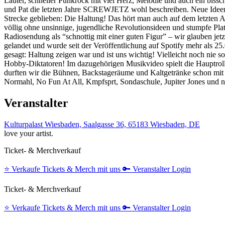
Lauter, schneller Punkrock mit viel Herz, Melodie und auch ein bis
und Pat die letzten Jahre SCREWJETZ wohl beschreiben. Neue Ideen, 
Strecke geblieben: Die Haltung! Das hört man auch auf dem letzten Al
völlig ohne unsinnige, jugendliche Revolutionsideen und stumpfe Pl
Radiosendung als “schnottig mit einer guten Figur” – wir glauben jet
gelandet und wurde seit der Veröffentlichung auf Spotify mehr als 2
gesagt: Haltung zeigen war und ist uns wichtig! Vielleicht noch nie 
Hobby-Diktatoren! Im dazugehörigen Musikvideo spielt die Hauptroll
durften wir die Bühnen, Backstageräume und Kaltgetränke schon mit
Normahl, No Fun At All, Kmpfsprt, Sondaschule, Jupiter Jones und n
Veranstalter
Kulturpalast Wiesbaden, Saalgasse 36, 65183 Wiesbaden, DE
love your artist.
Ticket- & Merchverkauf
⭐️
Verkaufe Tickets & Merch mit uns
🔑
Veranstalter Login
Ticket- & Merchverkauf
⭐️
Verkaufe Tickets & Merch mit uns
🔑
Veranstalter Login