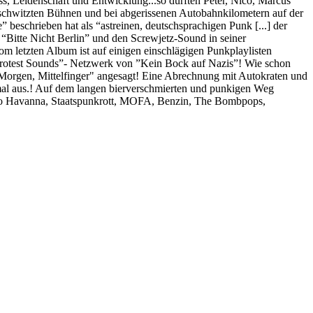
, Leidenschaft und Entwicklung...so dürften Peter, Nico, Marcus
rschwitzten Bühnen und bei abgerissenen Autobahnkilometern auf der
beschrieben hat als “astreinen, deutschsprachigen Punk [...] der
Bitte Nicht Berlin” und den Screwjetz-Sound in seiner
om letzten Album ist auf einigen einschlägigen Punkplaylisten
 “Protest Sounds”- Netzwerk von ”Kein Bock auf Nazis”! Wie schon
e, Morgen, Mittelfinger" angesagt! Eine Abrechnung mit Autokraten und
mal aus.! Auf dem langen bierverschmierten und punkigen Weg
adio Havanna, Staatspunkrott, MOFA, Benzin, The Bombpops,