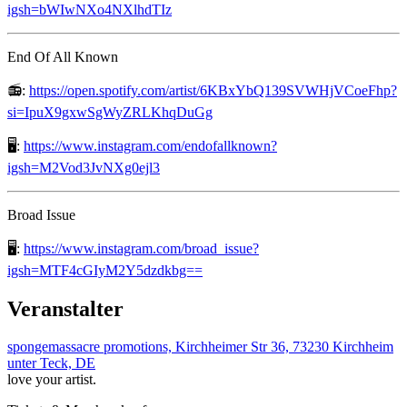
igsh=bWIwNXo4NXlhdTIz
End Of All Known
📻:
https://open.spotify.com/artist/6KBxYbQ139SVWHjVCoeFhp?
si=IpuX9gxwSgWyZRLKhqDuGg
🖥️:
https://www.instagram.com/endofallknown?
igsh=M2Vod3JvNXg0ejl3
Broad Issue
🖥️:
https://www.instagram.com/broad_issue?
igsh=MTF4cGIyM2Y5dzdkbg==
Veranstalter
spongemassacre promotions, Kirchheimer Str 36, 73230 Kirchheim
unter Teck, DE
love your artist.