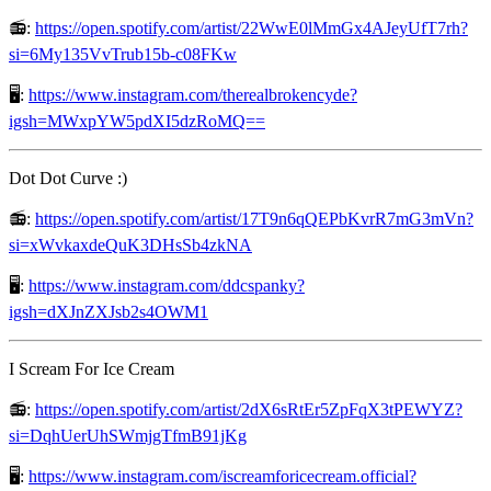
📻:
https://open.spotify.com/artist/22WwE0lMmGx4AJeyUfT7rh?
si=6My135VvTrub15b-c08FKw
🖥️:
https://www.instagram.com/therealbrokencyde?
igsh=MWxpYW5pdXI5dzRoMQ==
Dot Dot Curve :)
📻:
https://open.spotify.com/artist/17T9n6qQEPbKvrR7mG3mVn?
si=xWvkaxdeQuK3DHsSb4zkNA
🖥️:
https://www.instagram.com/ddcspanky?
igsh=dXJnZXJsb2s4OWM1
I Scream For Ice Cream
📻:
https://open.spotify.com/artist/2dX6sRtEr5ZpFqX3tPEWYZ?
si=DqhUerUhSWmjgTfmB91jKg
🖥️:
https://www.instagram.com/iscreamforicecream.official?