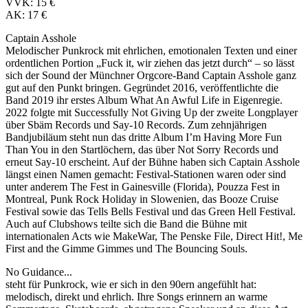
VVK: 15 €
AK: 17 €
Captain Asshole
Melodischer Punkrock mit ehrlichen, emotionalen Texten und einer
ordentlichen Portion „Fuck it, wir ziehen das jetzt durch“ – so lässt
sich der Sound der Münchner Orgcore-Band Captain Asshole ganz
gut auf den Punkt bringen. Gegründet 2016, veröffentlichte die
Band 2019 ihr erstes Album What An Awful Life in Eigenregie.
2022 folgte mit Successfully Not Giving Up der zweite Longplayer
über Sbäm Records und Say-10 Records. Zum zehnjährigen
Bandjubiläum steht nun das dritte Album I’m Having More Fun
Than You in den Startlöchern, das über Not Sorry Records und
erneut Say-10 erscheint. Auf der Bühne haben sich Captain Asshole
längst einen Namen gemacht: Festival-Stationen waren oder sind
unter anderem The Fest in Gainesville (Florida), Pouzza Fest in
Montreal, Punk Rock Holiday in Slowenien, das Booze Cruise
Festival sowie das Tells Bells Festival und das Green Hell Festival.
Auch auf Clubshows teilte sich die Band die Bühne mit
internationalen Acts wie MakeWar, The Penske File, Direct Hit!, Me
First and the Gimme Gimmes und The Bouncing Souls.
No Guidance...
steht für Punkrock, wie er sich in den 90ern angefühlt hat:
melodisch, direkt und ehrlich. Ihre Songs erinnern an warme