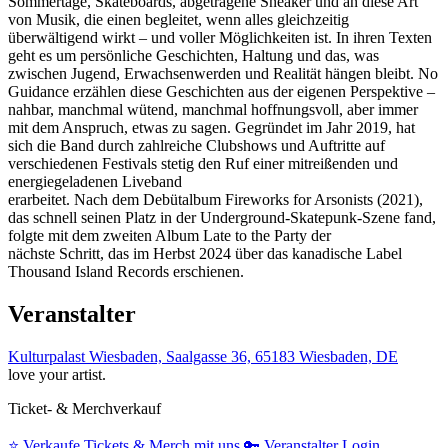
Sommertage, Skateboards, abgetragene Sneaker und an diese Art
von Musik, die einen begleitet, wenn alles gleichzeitig
überwältigend wirkt – und voller Möglichkeiten ist. In ihren Texten
geht es um persönliche Geschichten, Haltung und das, was
zwischen Jugend, Erwachsenwerden und Realität hängen bleibt. No
Guidance erzählen diese Geschichten aus der eigenen Perspektive –
nahbar, manchmal wütend, manchmal hoffnungsvoll, aber immer
mit dem Anspruch, etwas zu sagen. Gegründet im Jahr 2019, hat
sich die Band durch zahlreiche Clubshows und Auftritte auf
verschiedenen Festivals stetig den Ruf einer mitreißenden und
energiegeladenen Liveband
erarbeitet. Nach dem Debütalbum Fireworks for Arsonists (2021),
das schnell seinen Platz in der Underground-Skatepunk-Szene fand,
folgte mit dem zweiten Album Late to the Party der
nächste Schritt, das im Herbst 2024 über das kanadische Label
Thousand Island Records erschienen.
Veranstalter
Kulturpalast Wiesbaden, Saalgasse 36, 65183 Wiesbaden, DE
love your artist.
Ticket- & Merchverkauf
⭐️
Verkaufe Tickets & Merch mit uns
🔑
Veranstalter Login