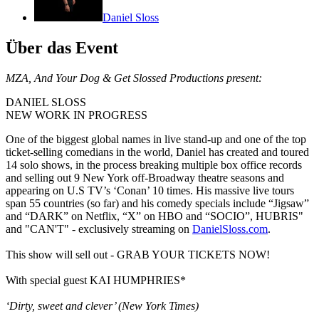
Daniel Sloss
Über das Event
MZA, And Your Dog & Get Slossed Productions present:
DANIEL SLOSS
NEW WORK IN PROGRESS
One of the biggest global names in live stand-up and one of the top
ticket-selling comedians in the world, Daniel has created and toured
14 solo shows, in the process breaking multiple box office records
and selling out 9 New York off-Broadway theatre seasons and
appearing on U.S TV’s ‘Conan’ 10 times. His massive live tours
span 55 countries (so far) and his comedy specials include “Jigsaw”
and “DARK” on Netflix, “X” on HBO and “SOCIO”, HUBRIS"
and "CAN'T" - exclusively streaming on
DanielSloss.com
.
This show will sell out - GRAB YOUR TICKETS NOW!
With special guest KAI HUMPHRIES*
‘Dirty, sweet and clever’ (New York Times)