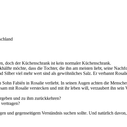
schland
en, doch der Küchenschrank ist kein normaler Küchenschrank.
lfte möchte, dass die Tochter, die ihn am meisten liebt, seine Nachfolg
nd Silber viel mehr wert sind als gewöhnliches Salz. Er verbannt Rosal
sein Sohn Fabién in Rosalie verliebt. In seinen Augen achten die Mensc
m mit Rosalie verstecken und mit ihr leben will, verzaubert ihn sein Vat
vergeben und zu ihm zurückkehren?
 vertragen?
gen und gegenseitigem Verständnis suchen sollte. Und natürlich davon,