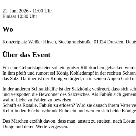
21. Juni 2026 - 11:00 Uhr
Einlass 10:30 Uhr
Wo
Konzertplatz Weißer Hirsch, Stechgrundstraße, 01324 Dresden, Deut
Über das Event
Für eine Geburtstagsfeier soll ein großer Rührkuchen gebacken werd
In ihm pfeift und rumort es! König Kohledampf in der rechten Schrankhä
das Salz. Darüber ist der König verärgert, da in seinen Augen Gold u
In der anderen Schrankhälfte ist der Salzkönig verärgert, dass sich 
und verspotten die Bewohner des Salzreiches. Als Fabién sich gemeinsa
wahre Liebe zu Fabién zu beweisen.
Schafft es Rosalie, Fabién zu erlösen? Wird sie danach ihrem Vater 
Kehrt in den Küchenschrank Ruhe ein und werden sich beide Könige
Das Märchen erzählt davon, dass man, anstatt zu streiten, nach Lösun
Dinge und deren Werte vergessen.