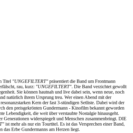
m Titel
"UNGEFILTERT"
präsentiert die Band um Frontmann
rfälscht, rau, kurz:
"UNGEFILTERT"
. Die Band verzichtet gewollt
elegenheit. Sie können hautnah und live dabei sein, wenn neue, noch
and natürlich ihrem Ursprung treu. Wer einen Abend mit der
onanzstarken Kern der fast 3-stündigen Setliste. Dabei wird der
 durch den preisgekrönten Gundermann - Kinofilm bekannt geworden
e Lebendigkeit, die weit über verstaubte Nostalgie hinausgeht.
rer Generationen widerspiegelt und Menschen zusammenbringt. DIE
T"
ist mehr als nur ein Tourtitel. Es ist das Versprechen einer Band,
enen das Erbe Gundermanns am Herzen liegt.