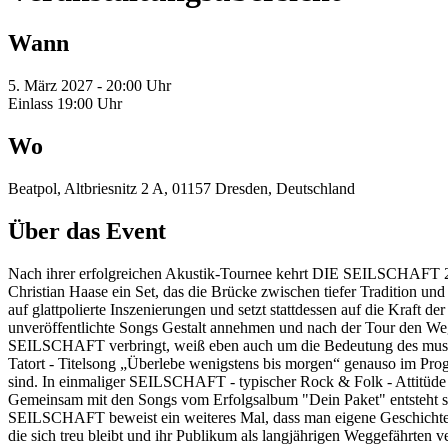
Wann
5. März 2027 - 20:00 Uhr
Einlass 19:00 Uhr
Wo
Beatpol, Altbriesnitz 2 A, 01157 Dresden, Deutschland
Über das Event
Nach ihrer erfolgreichen Akustik-Tournee kehrt DIE SEILSCHAFT 20
Christian Haase ein Set, das die Brücke zwischen tiefer Tradition und
auf glattpolierte Inszenierungen und setzt stattdessen auf die Kraft 
unveröffentlichte Songs Gestalt annehmen und nach der Tour den Weg 
SEILSCHAFT verbringt, weiß eben auch um die Bedeutung des musikal
Tatort - Titelsong „Überlebe wenigstens bis morgen“ genauso im Pro
sind. In einmaliger SEILSCHAFT - typischer Rock & Folk - Attitüde a
Gemeinsam mit den Songs vom Erfolgsalbum "Dein Paket" entsteht s
SEILSCHAFT beweist ein weiteres Mal, dass man eigene Geschichte 
die sich treu bleibt und ihr Publikum als langjährigen Weggefährten 