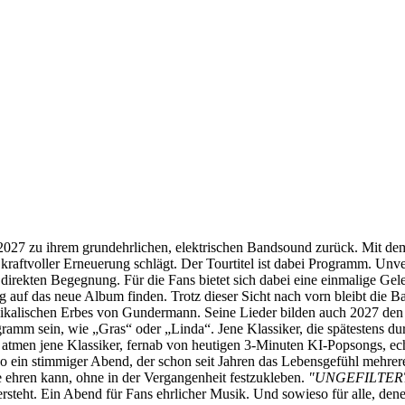
27 zu ihrem grundehrlichen, elektrischen Bandsound zurück. Mit de
 kraftvoller Erneuerung schlägt. Der Tourtitel ist dabei Programm. Unve
der direkten Begegnung. Für die Fans bietet sich dabei eine einmalige G
auf das neue Album finden. Trotz dieser Sicht nach vorn bleibt die B
ischen Erbes von Gundermann. Seine Lieder bilden auch 2027 den res
gramm sein, wie „Gras“ oder „Linda“. Jene Klassiker, die spätestens
tmen jene Klassiker, fernab von heutigen 3-Minuten KI-Popsongs, echt
o ein stimmiger Abend, der schon seit Jahren das Lebensgefühl mehre
ehren kann, ohne in der Vergangenheit festzukleben.
"UNGEFILTER
versteht. Ein Abend für Fans ehrlicher Musik. Und sowieso für alle, d