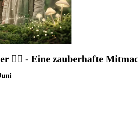
 🧚‍♂️
-
Eine zauberhafte Mitmac
Juni