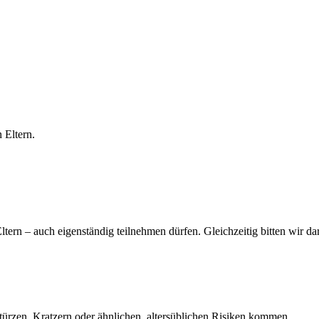
 Eltern.
ltern – auch eigenständig teilnehmen dürfen. Gleichzeitig bitten wir d
Stürzen, Kratzern oder ähnlichen, altersüblichen Risiken kommen.