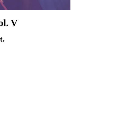
l. V
t.