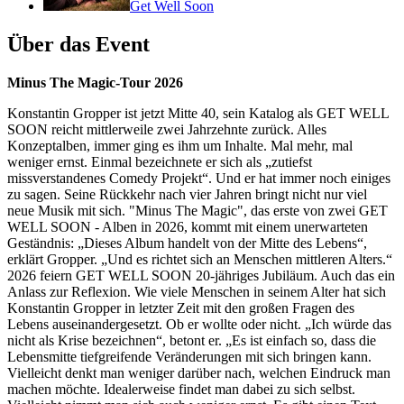
Get Well Soon
Über das Event
Minus The Magic-Tour 2026
Konstantin Gropper ist jetzt Mitte 40, sein Katalog als GET WELL
SOON reicht mittlerweile zwei Jahrzehnte zurück. Alles
Konzeptalben, immer ging es ihm um Inhalte. Mal mehr, mal
weniger ernst. Einmal bezeichnete er sich als „zutiefst
missverstandenes Comedy Projekt“. Und er hat immer noch einiges
zu sagen. Seine Rückkehr nach vier Jahren bringt nicht nur viel
neue Musik mit sich. "Minus The Magic", das erste von zwei GET
WELL SOON - Alben in 2026, kommt mit einem unerwarteten
Geständnis: „Dieses Album handelt von der Mitte des Lebens“,
erklärt Gropper. „Und es richtet sich an Menschen mittleren Alters.“
2026 feiern GET WELL SOON 20-jähriges Jubiläum. Auch das ein
Anlass zur Reflexion. Wie viele Menschen in seinem Alter hat sich
Konstantin Gropper in letzter Zeit mit den großen Fragen des
Lebens auseinandergesetzt. Ob er wollte oder nicht. „Ich würde das
nicht als Krise bezeichnen“, betont er. „Es ist einfach so, dass die
Lebensmitte tiefgreifende Veränderungen mit sich bringen kann.
Vielleicht denkt man weniger darüber nach, welchen Eindruck man
machen möchte. Idealerweise findet man dabei zu sich selbst.