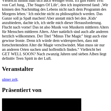
Vielleicht nimmt man sich auch weniger ernst. Es gibt einen Text
von Carl Jung, ‚The Stages Of Life‘, den ich inspirierend fand: ‚Wir
können den Nachmittag des Lebens nicht nach dem Programm des
Morgens leben.‘ Ich möchte nicht zu philosophisch werden. Das
Ganze soll ja Spaß machen! Aber anstatt mich bei den ‚Kids‘
anzubiedern, dachte ich, ich stelle mich dieser Herausforderung.
Flucht nach vorne! Das ist also Musik von Musikern mittleren Alters
für Menschen mittleren Alters. Aber natürlich sind auch alle anderen
herzlich willkommen. Der Titel "Minus The Magic" birgt auch eine
gewisse Ironie. Denn ich würde dem widersprechen, dass mit
fortschreitendem Alter die Magie verschwindet. Man muss sie nur
an anderen Orten suchen und hoffentlich finden.“ Vielleicht bei
GET WELL SOON? Nach zwanzig Jahren und sieben Alben liegt
definitiv Teen Spirit in der Luft.
Veranstalter
ulmer zelt,
Präsentiert von