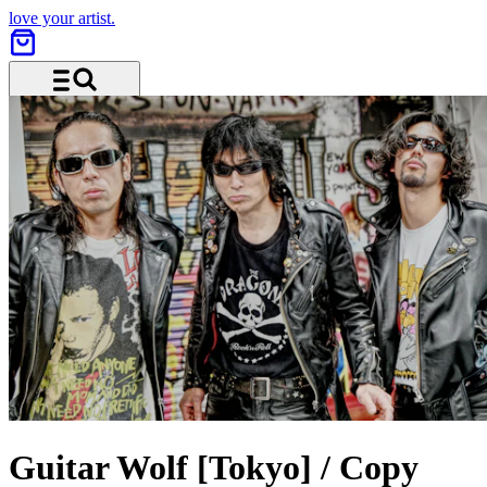
love your artist.
Menü und Suche
Guitar Wolf [Tokyo] / Copy