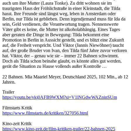
auch um ihre Mutter (Laura Tonke). Zu dritt wohnen sie im
traurigsten Haus der Fröhlichstraße in einer Kleinstadt, die Tilda
hasst. Ihre Freunde sind längst weg, leben in Amsterdam oder
Berlin, nur Tilda ist geblieben. Denn irgendjemand muss für Ida da
sein, Geld verdienen, die Verantwortung tragen. Nennenswerte
Väter gibt es keine, die Mutter ist alkoholabhängig. Eines Tages
aber geraten die Dinge in Bewegung: Tilda bekommt eine
Promotion in Berlin in Aussicht gestellt, und es blitzt eine Zukunft
auf, die Freiheit verspricht. Und Viktor (Jannis Niewöhner) taucht
auf, der große Bruder von Ivan, den Tilda fünf Jahre zuvor verloren
hat. Viktor, der – genau wie sie – immer 22 Bahnen schwimmt.
Doch als Tilda schon beinahe glaubt, es könnte alles gut werden,
gerät die Situation zu Hause vollends außer Kontrolle …
22 Bahnen. Mia Maariel Meyer, Deutschland 2025, 102 Min., ab 12
Jahren.
Trailer
https://youtu.be/vkj0AFB9WXM?si=V1lNGdwWAZninSUm
Filmstarts Kritik
https://www.filmstarts.de/kritiken/327056.html
Kino-zeit Kritik
https://www.kino-zeit.de/film-kritiken-trailer/22-bahnen-2025