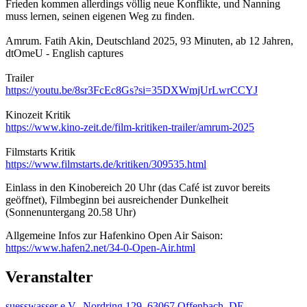
Frieden kommen allerdings völlig neue Konflikte, und Nanning
muss lernen, seinen eigenen Weg zu finden.
Amrum. Fatih Akin, Deutschland 2025, 93 Minuten, ab 12 Jahren,
dtOmeU - English captures
Trailer
https://youtu.be/8sr3FcEc8Gs?si=35DXWmjUrLwrCCYJ
Kinozeit Kritik
https://www.kino-zeit.de/film-kritiken-trailer/amrum-2025
Filmstarts Kritik
https://www.filmstarts.de/kritiken/309535.html
Einlass in den Kinobereich 20 Uhr (das Café ist zuvor bereits
geöffnet), Filmbeginn bei ausreichender Dunkelheit
(Sonnenuntergang 20.58 Uhr)
Allgemeine Infos zur Hafenkino Open Air Saison:
https://www.hafen2.net/34-0-Open-Air.html
Veranstalter
suesswasser e.V., Nordring 129, 63067 Offenbach, DE