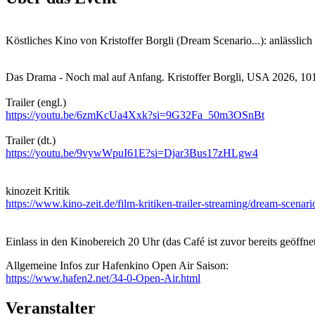
Köstliches Kino von Kristoffer Borgli (Dream Scenario...): anlässlich
Das Drama - Noch mal auf Anfang. Kristoffer Borgli, USA 2026, 10
Trailer (engl.)
https://youtu.be/6zmKcUa4Xxk?si=9G32Fa_50m3OSnBt
Trailer (dt.)
https://youtu.be/9vywWpuI61E?si=Djar3Bus17zHLgw4
kinozeit Kritik
https://www.kino-zeit.de/film-kritiken-trailer-streaming/dream-scenar
Einlass in den Kinobereich 20 Uhr (das Café ist zuvor bereits geöff
Allgemeine Infos zur Hafenkino Open Air Saison:
https://www.hafen2.net/34-0-Open-Air.html
Veranstalter