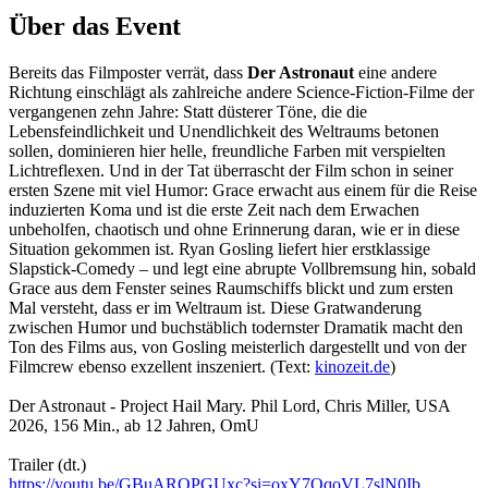
Über das Event
Bereits das Filmposter verrät, dass
Der Astronaut
eine andere
Richtung einschlägt als zahlreiche andere Science-Fiction-Filme der
vergangenen zehn Jahre: Statt düsterer Töne, die die
Lebensfeindlichkeit und Unendlichkeit des Weltraums betonen
sollen, dominieren hier helle, freundliche Farben mit verspielten
Lichtreflexen. Und in der Tat überrascht der Film schon in seiner
ersten Szene mit viel Humor: Grace erwacht aus einem für die Reise
induzierten Koma und ist die erste Zeit nach dem Erwachen
unbeholfen, chaotisch und ohne Erinnerung daran, wie er in diese
Situation gekommen ist. Ryan Gosling liefert hier erstklassige
Slapstick-Comedy – und legt eine abrupte Vollbremsung hin, sobald
Grace aus dem Fenster seines Raumschiffs blickt und zum ersten
Mal versteht, dass er im Weltraum ist. Diese Gratwanderung
zwischen Humor und buchstäblich todernster Dramatik macht den
Ton des Films aus, von Gosling meisterlich dargestellt und von der
Filmcrew ebenso exzellent inszeniert. (Text:
kinozeit.de
)
Der Astronaut - Project Hail Mary. Phil Lord, Chris Miller, USA
2026, 156 Min., ab 12 Jahren, OmU
Trailer (dt.)
https://youtu.be/GBuARQPGUxc?si=oxY7QqoVL7slN0Ib