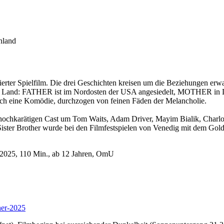
hland
erter Spielfilm. Die drei Geschichten kreisen um die Beziehungen erwac
nderen Land: FATHER ist im Nordosten der USA angesiedelt, MOTHER i
eich eine Komödie, durchzogen von feinen Fäden der Melancholie.
n hochkarätigen Cast um Tom Waits, Adam Driver, Mayim Bialik, Charl
 Sister Brother wurde bei den Filmfestspielen von Venedig mit dem Go
h 2025, 110 Min., ab 12 Jahren, OmU
ther-2025