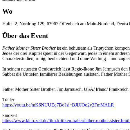
Wo
Hafen 2, Nordring 129, 63067 Offenbach am Main-Nordend, Deutsc
Über das Event
Father Mother Sister Brother
ist ein behutsam als Triptychon komponi
Jedes der drei Kapitel spielt in der Gegenwart, jedes in einem a
Charakterstudien, ruhig, beobachtend und ohne Wertung – und zugl
In seinem neuesten Geniestreich lässt Regie-Ikone Jim Jarmusch de
Sabbat die Untiefen familiärer Beziehungen ausloten. Father Mother
Father Mother Sister Brother. Jim Jarmusch, USA/ Irland/ Frankreic
Trailer
https://youtu.be/mK6NUUEq7Bo?si=BJlJJOo2y2FmMALR
kinozeit
https://www.kino-zeit.de/film-kritiken-trailer/father-mother-sister-bro