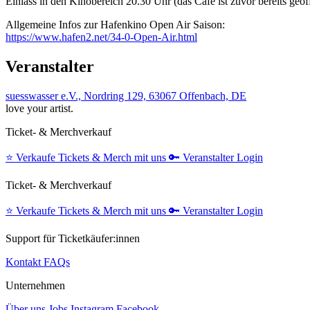
Einlass in den Kinobereich 20.30 Uhr (das Café ist zuvor bereits ge
Allgemeine Infos zur Hafenkino Open Air Saison:
https://www.hafen2.net/34-0-Open-Air.html
Veranstalter
suesswasser e.V., Nordring 129, 63067 Offenbach, DE
love your artist.
Ticket- & Merchverkauf
⭐️
Verkaufe Tickets & Merch mit uns
🔑
Veranstalter Login
Ticket- & Merchverkauf
⭐️
Verkaufe Tickets & Merch mit uns
🔑
Veranstalter Login
Support für Ticketkäufer:innen
Kontakt
FAQs
Unternehmen
Über uns
Jobs
Instagram
Facebook