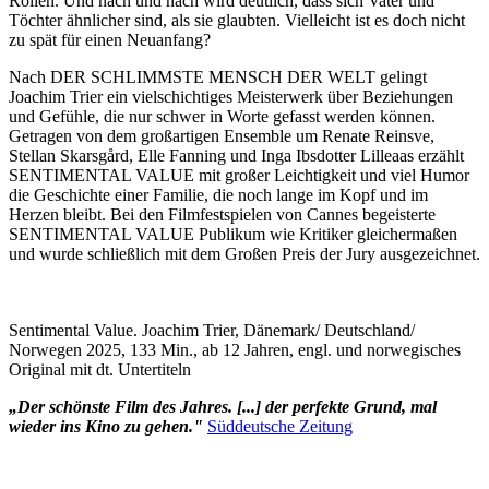
Rollen. Und nach und nach wird deutlich, dass sich Vater und
Töchter ähnlicher sind, als sie glaubten. Vielleicht ist es doch nicht
zu spät für einen Neuanfang?
Nach DER SCHLIMMSTE MENSCH DER WELT gelingt
Joachim Trier ein vielschichtiges Meisterwerk über Beziehungen
und Gefühle, die nur schwer in Worte gefasst werden können.
Getragen von dem großartigen Ensemble um Renate Reinsve,
Stellan Skarsgård, Elle Fanning und Inga Ibsdotter Lilleaas erzählt
SENTIMENTAL VALUE mit großer Leichtigkeit und viel Humor
die Geschichte einer Familie, die noch lange im Kopf und im
Herzen bleibt. Bei den Filmfestspielen von Cannes begeisterte
SENTIMENTAL VALUE Publikum wie Kritiker gleichermaßen
und wurde schließlich mit dem Großen Preis der Jury ausgezeichnet.
Sentimental Value. Joachim Trier, Dänemark/ Deutschland/
Norwegen 2025, 133 Min., ab 12 Jahren, engl. und norwegisches
Original mit dt. Untertiteln
„Der schönste Film des Jahres. [...] der perfekte Grund, mal
wieder ins Kino zu gehen."
Süddeutsche Zeitung