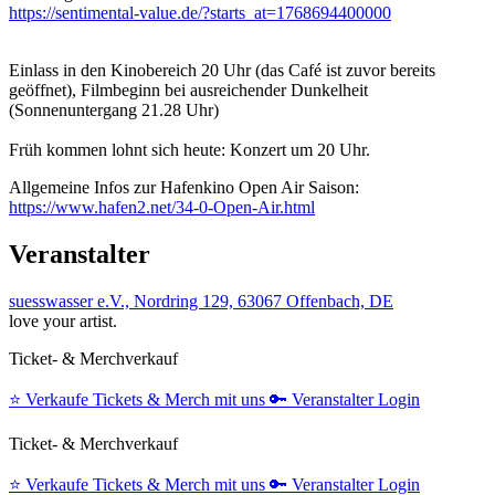
https://sentimental-value.de/?starts_at=1768694400000
Einlass in den Kinobereich 20 Uhr (das Café ist zuvor bereits
geöffnet), Filmbeginn bei ausreichender Dunkelheit
(Sonnenuntergang 21.28 Uhr)
Früh kommen lohnt sich heute: Konzert um 20 Uhr.
Allgemeine Infos zur Hafenkino Open Air Saison:
https://www.hafen2.net/34-0-Open-Air.html
Veranstalter
suesswasser e.V., Nordring 129, 63067 Offenbach, DE
love your artist.
Ticket- & Merchverkauf
⭐️
Verkaufe Tickets & Merch mit uns
🔑
Veranstalter Login
Ticket- & Merchverkauf
⭐️
Verkaufe Tickets & Merch mit uns
🔑
Veranstalter Login