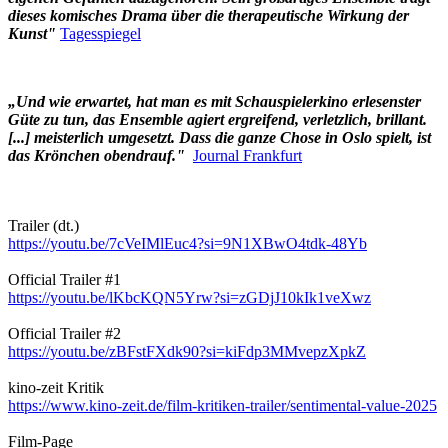
dieses komisches Drama über die therapeutische Wirkung der
Kunst"
Tagesspiegel
„Und wie erwartet, hat man es mit Schauspielerkino erlesenster
Güte zu tun, das Ensemble agiert ergreifend, verletzlich, brillant.
[...] meisterlich umgesetzt. Dass die ganze Chose in Oslo spielt, ist
das Krönchen obendrauf."
Journal Frankfurt
Trailer (dt.)
https://youtu.be/7cVeIMlEuc4?si=9N1XBwO4tdk-48Yb
Official Trailer #1
https://youtu.be/lKbcKQN5Yrw?si=zGDjJ10kIk1veXwz
Official Trailer #2
https://youtu.be/zBFstFXdk90?si=kiFdp3MMvepzXpkZ
kino-zeit Kritik
https://www.kino-zeit.de/film-kritiken-trailer/sentimental-value-2025
Film-Page