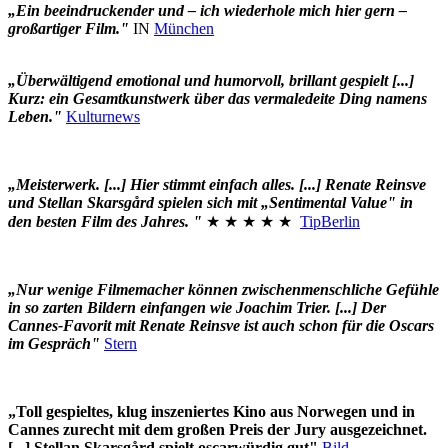
„Ein beeindruckender und – ich wiederhole mich hier gern –
großartiger Film."
IN
München
„Überwältigend emotional und humorvoll, brillant gespielt [...]
Kurz: ein Gesamtkunstwerk über das vermaledeite Ding namens
Leben."
Kulturnews
„Meisterwerk. [...] Hier stimmt einfach alles. [...] Renate Reinsve
und Stellan Skarsgård spielen sich mit „Sentimental Value" in
den besten Film des Jahres. "
★ ★ ★ ★ ★
TipBerlin
„Nur wenige Filmemacher können zwischenmenschliche Gefühle
in so zarten Bildern einfangen wie Joachim Trier. [...] Der
Cannes-Favorit mit Renate Reinsve ist auch schon für die Oscars
im Gespräch"
Stern
„Toll gespieltes, klug inszeniertes Kino aus Norwegen und in
Cannes zurecht mit dem großen Preis der Jury ausgezeichnet.
[...] Stellan Skarsgård spielt oscarwürdig gut"
Bild