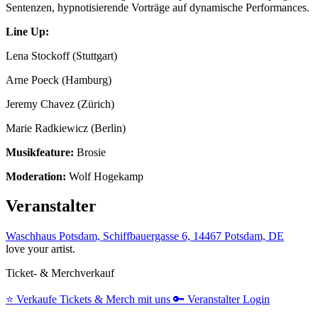
Sentenzen, hypnotisierende Vorträge auf dynamische Performances.
Line Up:
Lena Stockoff (Stuttgart)
Arne Poeck (Hamburg)
Jeremy Chavez (Zürich)
Marie Radkiewicz (Berlin)
Musikfeature:
Brosie
Moderation:
Wolf Hogekamp
Veranstalter
Waschhaus Potsdam, Schiffbauergasse 6, 14467 Potsdam, DE
love your artist.
Ticket- & Merchverkauf
⭐️
Verkaufe Tickets & Merch mit uns
🔑
Veranstalter Login