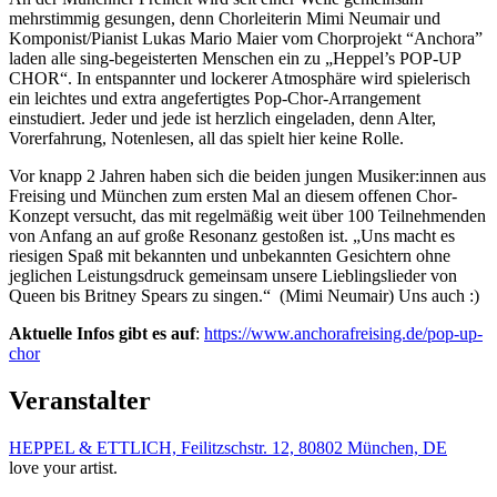
mehrstimmig gesungen, denn Chorleiterin Mimi Neumair und
Komponist/Pianist Lukas Mario Maier vom Chorprojekt “Anchora”
laden alle sing-begeisterten Menschen ein zu „Heppel’s POP-UP
CHOR“. In entspannter und lockerer Atmosphäre wird spielerisch
ein leichtes und extra angefertigtes Pop-Chor-Arrangement
einstudiert. Jeder und jede ist herzlich eingeladen, denn Alter,
Vorerfahrung, Notenlesen, all das spielt hier keine Rolle.
Vor knapp 2 Jahren haben sich die beiden jungen Musiker:innen aus
Freising und München zum ersten Mal an diesem offenen Chor-
Konzept versucht, das mit regelmäßig weit über 100 Teilnehmenden
von Anfang an auf große Resonanz gestoßen ist. „Uns macht es
riesigen Spaß mit bekannten und unbekannten Gesichtern ohne
jeglichen Leistungsdruck gemeinsam unsere Lieblingslieder von
Queen bis Britney Spears zu singen.“ (Mimi Neumair) Uns auch :)
Aktuelle Infos gibt es auf
:
https://www.anchorafreising.de/pop-up-
chor
Veranstalter
HEPPEL & ETTLICH, Feilitzschstr. 12, 80802 München, DE
love your artist.