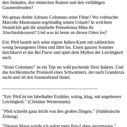
den Stränden, den römischen Ruinen und den vielfältigen
Gaumenfreuden?
Wo genau drehte Adriano Celentano seine Filme? Wo verbrachte
Marcello Mastroianni regelmäßig seinen Urlaub? In welchem
Strandclub gab die umjubelte Primadonna Mina ihr
Abschiedskonzert? Und was ist heute an diesen Orten los?
Eric Pfeil bastelt sich seine eigene Italien-Karte mit zahlreichen
wenig besungenen Orten und fährt los. Einen ganzen Sommer
durchkurvt er das
Bel Paese
und spürt dem Mythos der Leichtigkeit
nach.
"Hotel Celentano" ist ein Trip ins wild pochende Herz Italiens. Und
das hochkomische Protokoll eines Schwärmers, der nach Grandezza
sucht und oft den Sonnenbrand findet.
__________________________________________
"Eric Pfeil ist ein fabelhafter Erzähler, witzig, klug, mit ungeheurer
Leichtigkeit." (Christine Westermann)
"Pfeil schreibt ganz leicht von den großen Dingen." (Süddeutsche
Zeitung)
"Diesem Mann würde ich sofort mein Pop-Leben anvertrauen."