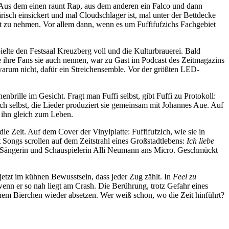
n: Aus dem einen raunt Rap, aus dem anderen ein Falco und dann
isch einsickert und mal Cloudschlager ist, mal unter der Bettdecke
rnst zu nehmen. Vor allem dann, wenn es um Fuffifufzichs Fachgebiet
pielte den Festsaal Kreuzberg voll und die Kulturbrauerei. Bald
e ihre Fans sie auch nennen, war zu Gast im Podcast des Zeitmagazins
warum nicht, dafür ein Streichensemble. Vor der größten LED-
brille im Gesicht. Fragt man Fuffi selbst, gibt Fuffi zu Protokoll:
zich selbst, die Lieder produziert sie gemeinsam mit Johannes Aue. Auf
e ihn gleich zum Leben.
e Zeit. Auf dem Cover der Vinylplatte: Fuffifufzich, wie sie in
 Songs scrollen auf dem Zeitstrahl eines Großstadtlebens:
Ich liebe
e Sängerin und Schauspielerin Alli Neumann ans Micro. Geschmückt
jetzt im kühnen Bewusstsein, dass jeder Zug zählt. In
Feel zu
wenn er so nah liegt am Crash. Die Berührung, trotz Gefahr eines
nem Bierchen wieder absetzen. Wer weiß schon, wo die Zeit hinführt?