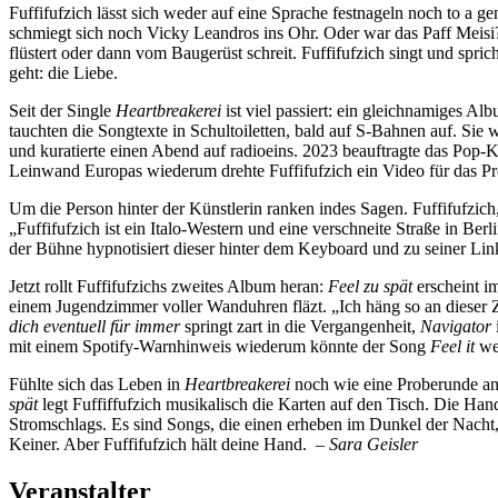
Fuffifufzich lässt sich weder auf eine Sprache festnageln noch to a
schmiegt sich noch Vicky Leandros ins Ohr. Oder war das Paff Meisi? 
flüstert oder dann vom Baugerüst schreit. Fuffifufzich singt und spr
geht: die Liebe.
Seit der Single
Heartbreakerei
ist viel passiert: ein gleichnamiges Al
tauchten die Songtexte in Schultoiletten, bald auf S-Bahnen auf. Si
und kuratierte einen Abend auf radioeins. 2023 beauftragte das Pop-
Leinwand Europas wiederum drehte Fuffifufzich ein Video für das Pr
Um die Person hinter der Künstlerin ranken indes Sagen. Fuffifufzich,
„Fuffifufzich ist ein Italo-Western und eine verschneite Straße in Ber
der Bühne hypnotisiert dieser hinter dem Keyboard und zu seiner Link
Jetzt rollt Fuffifufzichs zweites Album heran:
Feel zu spät
erscheint im
einem Jugendzimmer voller Wanduhren fläzt. „Ich häng so an dieser Ze
dich eventuell für immer
springt zart in die Vergangenheit,
Navigator
mit einem Spotify-Warnhinweis wiederum könnte der Song
Feel
it
we
Fühlte sich das Leben in
Heartbreakerei
noch wie eine Proberunde an
spät
legt Fuffiffufzich musikalisch die Karten auf den Tisch. Die Han
Stromschlags. Es sind Songs, die einen erheben im Dunkel der Nacht
Keiner. Aber Fuffifufzich hält deine Hand.
– Sara Geisler
Veranstalter