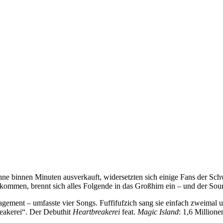
hne binnen Minuten ausverkauft, widersetzten sich einige Fans der Schwer
ommen, brennt sich alles Folgende in das Großhirn ein – und der Soun
ement – umfasste vier Songs. Fuffifufzich sang sie einfach zweimal un
reakerei“. Der Debuthit
Heartbreakerei
feat.
Magic Island
: 1,6 Millione