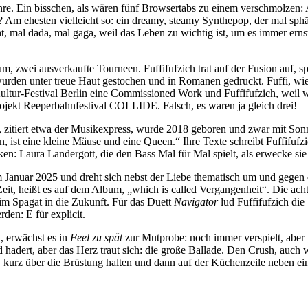
 genre. Ein bisschen, als wären fünf Browsertabs zu einem verschmolze
Am ehesten vielleicht so: ein dreamy, steamy Synthepop, der mal sphär
icht, mal dada, mal gaga, weil das Leben zu wichtig ist, um es immer e
bum, zwei ausverkaufte Tourneen. Fuffifufzich trat auf der Fusion auf, s
e wurden unter treue Haut gestochen und in Romanen gedruckt. Fuffi, wi
Kultur-Festival Berlin eine Commissioned Work und Fuffifufzich, weil 
ojekt Reeperbahnfestival COLLIDE. Falsch, es waren ja gleich drei!
 zitiert etwa der Musikexpress, wurde 2018 geboren und zwar mit Sonnen
lin, ist eine kleine Mäuse und eine Queen.“ Ihre Texte schreibt Fuffifuf
en: Laura Landergott, die den Bass Mal für Mal spielt, als erwecke si
 Januar 2025 und dreht sich nebst der Liebe thematisch um und gegen di
it, heißt es auf dem Album, „which is called Vergangenheit“. Die acht
im Spagat in die Zukunft. Für das Duett
Navigator
lud Fuffifufzich di
rden: E für explicit.
, erwächst es in
Feel zu
spät
zur Mutprobe: noch immer verspielt, aber 
d hadert, aber das Herz traut sich: die große Ballade. Den Crush, auch 
, kurz über die Brüstung halten und dann auf der Küchenzeile neben ei