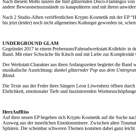
Nach diesem Motto tanzen die fünf glitzernden Disco-Flamingos von K
andere Bewusstseinszustände zu katapultieren und mit ihrem unwider
Nach 2 Studio-Alben veröffentlichen Krypto Kosmetik mit der EP “Her
bis jetzt (leider) noch nicht allgemeines Kulturgut geworden ist, sche
UNDERGROUND GLAM
Gegründet 2017 in einem Proberaum/Fahrradwerkstatt-Kollektiv in de
Band. Mit einer Schwäche für Kitsch und mit Liebe zur Komplexität
Der Werkstatt-Charakter aus ihren Anfangszeiten begleitet die Band
musikalische Ausrichtung:
dunkel glitzernder Pop aus dem Untergru
Blond.
Die Texte aus der Feder ihres Sängers Leon Löwenherz öffnen durch
Ehrlichkeit, emotionaler Tiefe und faszinierenden Wortneuschöpfunge
HerzAufRiss
Auf ihrer neuen EP begeben sich Krypto Kosmetik auf die Suche nach 
Ausweg aus der innerlichen Emotionsmisere. Zwischen alten Traumat
Sphären. Die scheinbar schweren Themen kommen dabei ganz leicht d