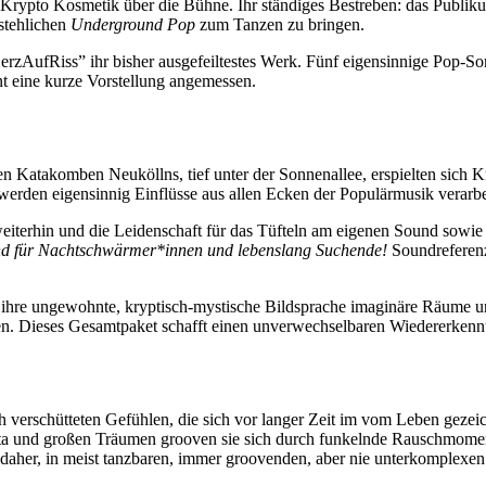
rypto Kosmetik über die Bühne. Ihr ständiges Bestreben: das Publikum
stehlichen
Underground Pop
zum Tanzen zu bringen.
zAufRiss” ihr bisher ausgefeiltestes Werk. Fünf eigensinnige Pop-Son
int eine kurze Vorstellung angemessen.
n Katakomben Neuköllns, tief unter der Sonnenallee, erspielten sich
 werden eigensinnig Einflüsse aus allen Ecken der Populärmusik verar
 weiterhin und die Leidenschaft für das Tüfteln am eigenen Sound sow
nd für Nachtschwärmer*innen und lebenslang Suchende!
Soundreferenz
 ihre ungewohnte, kryptisch-mystische Bildsprache imaginäre Räume u
n. Dieses Gesamtpaket schafft einen unverwechselbaren Wiedererkennun
verschütteten Gefühlen, die sich vor langer Zeit im vom Leben gezeic
a und großen Träumen grooven sie sich durch funkelnde Rauschmoment
aher, in meist tanzbaren, immer groovenden, aber nie unterkomplexe