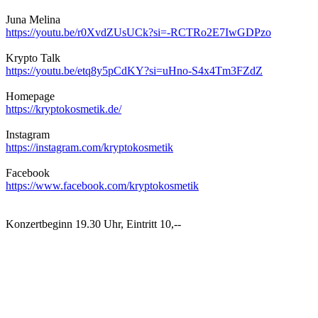
Juna Melina
https://youtu.be/r0XvdZUsUCk?si=-RCTRo2E7IwGDPzo
Krypto Talk
https://youtu.be/etq8y5pCdKY?si=uHno-S4x4Tm3FZdZ
Homepage
https://kryptokosmetik.de/
Instagram
https://instagram.com/kryptokosmetik
Facebook
https://www.facebook.com/kryptokosmetik
Konzertbeginn 19.30 Uhr, Eintritt 10,--