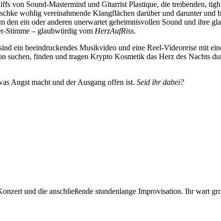
iffs von Sound-Mastermind und Gitarrist Plastique, die treibenden, tig
ke wohlig vereinahmende Klangflächen darüber und darunter und bege
um den ein oder anderen unerwartet geheimnisvollen Sound und ihre gl
kter-Stimme – glaubwürdig vom
HerzAufRiss
.
nd ein beeindruckendes Musikvideo und eine Reel-Videoreise mit einem
tion suchen, finden und tragen Krypto Kosmetik das Herz des Nachts du
twas Angst macht und der Ausgang offen ist.
Seid ihr dabei?
Konzert und die anschließende stundenlange Improvisation. Ihr wart gro