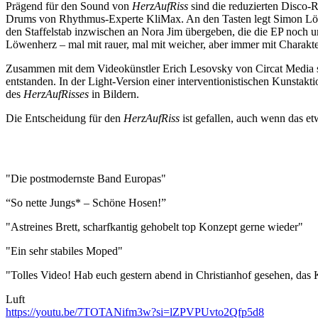
Prägend für den Sound von
HerzAufRiss
sind die reduzierten Disco-R
Drums von Rhythmus-Experte KliMax. An den Tasten legt Simon Lösch
den Staffelstab inzwischen an Nora Jim übergeben, die die EP noch 
Löwenherz – mal mit rauer, mal mit weicher, aber immer mit Chara
Zusammen mit dem Videokünstler Erich Lesovsky von Circat Media si
entstanden. In der Light-Version einer interventionistischen Kunstak
des
HerzAufRisses
in Bildern.
Die Entscheidung für den
HerzAufRiss
ist gefallen, auch wenn das e
"Die postmodernste Band Europas"
“So nette Jungs* – Schöne Hosen!”
"Astreines Brett, scharfkantig gehobelt top Konzept gerne wieder"
"Ein sehr stabiles Moped"
"Tolles Video! Hab euch gestern abend in Christianhof gesehen, das 
Luft
https://youtu.be/7TOTANifm3w?si=lZPVPUvto2Qfp5d8