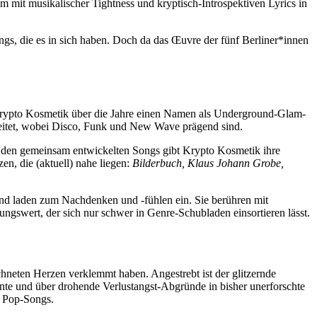
 mit musikalischer Tightness und kryptisch-Introspektiven Lyrics in
gs, die es in sich haben. Doch da das Œuvre der fünf Berliner*innen
 Krypto Kosmetik über die Jahre einen Namen als Underground-Glam-
beitet, wobei Disco, Funk und New Wave prägend sind.
ie den gemeinsam entwickelten Songs gibt Krypto Kosmetik ihre
en, die (aktuell) nahe liegen:
Bilderbuch, Klaus Johann Grobe,
nd laden zum Nachdenken und -fühlen ein. Sie berühren mit
gswert, der sich nur schwer in Genre-Schubladen einsortieren lässt.
hneten Herzen verklemmt haben. Angestrebt ist der glitzernde
e und über drohende Verlustangst-Abgründe in bisher unerforschte
n Pop-Songs.