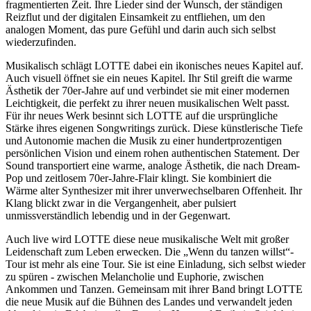
fragmentierten Zeit. Ihre Lieder sind der Wunsch, der ständigen
Reizflut und der digitalen Einsamkeit zu entfliehen, um den
analogen Moment, das pure Gefühl und darin auch sich selbst
wiederzufinden.
Musikalisch schlägt LOTTE dabei ein ikonisches neues Kapitel auf.
Auch visuell öffnet sie ein neues Kapitel. Ihr Stil greift die warme
Ästhetik der 70er-Jahre auf und verbindet sie mit einer modernen
Leichtigkeit, die perfekt zu ihrer neuen musikalischen Welt passt.
Für ihr neues Werk besinnt sich LOTTE auf die ursprüngliche
Stärke ihres eigenen Songwritings zurück. Diese künstlerische Tiefe
und Autonomie machen die Musik zu einer hundertprozentigen
persönlichen Vision und einem rohen authentischen Statement. Der
Sound transportiert eine warme, analoge Ästhetik, die nach Dream-
Pop und zeitlosem 70er-Jahre-Flair klingt. Sie kombiniert die
Wärme alter Synthesizer mit ihrer unverwechselbaren Offenheit. Ihr
Klang blickt zwar in die Vergangenheit, aber pulsiert
unmissverständlich lebendig und in der Gegenwart.
Auch live wird LOTTE diese neue musikalische Welt mit großer
Leidenschaft zum Leben erwecken. Die „Wenn du tanzen willst“-
Tour ist mehr als eine Tour. Sie ist eine Einladung, sich selbst wieder
zu spüren - zwischen Melancholie und Euphorie, zwischen
Ankommen und Tanzen. Gemeinsam mit ihrer Band bringt LOTTE
die neue Musik auf die Bühnen des Landes und verwandelt jeden