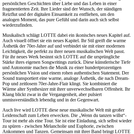
persönlichen Geschichten über Liebe und das Leben in einer
fragmentierten Zeit. Ihre Lieder sind der Wunsch, der ständigen
Reizflut und der digitalen Einsamkeit zu entfliehen, um den
analogen Moment, das pure Gefühl und darin auch sich selbst
wiederzufinden.
Musikalisch schlägt LOTTE dabei ein ikonisches neues Kapitel auf.
Auch visuell öffnet sie ein neues Kapitel. Ihr Stil greift die warme
Ästhetik der 70er-Jahre auf und verbindet sie mit einer modernen
Leichtigkeit, die perfekt zu ihrer neuen musikalischen Welt passt.
Für ihr neues Werk besinnt sich LOTTE auf die ursprüngliche
Stärke ihres eigenen Songwritings zurück. Diese künstlerische Tiefe
und Autonomie machen die Musik zu einer hundertprozentigen
persönlichen Vision und einem rohen authentischen Statement. Der
Sound transportiert eine warme, analoge Ästhetik, die nach Dream-
Pop und zeitlosem 70er-Jahre-Flair klingt. Sie kombiniert die
Wärme alter Synthesizer mit ihrer unverwechselbaren Offenheit. Ihr
Klang blickt zwar in die Vergangenheit, aber pulsiert
unmissverständlich lebendig und in der Gegenwart.
Auch live wird LOTTE diese neue musikalische Welt mit großer
Leidenschaft zum Leben erwecken. Die „Wenn du tanzen willst“-
Tour ist mehr als eine Tour. Sie ist eine Einladung, sich selbst wieder
zu spüren - zwischen Melancholie und Euphorie, zwischen
Ankommen und Tanzen. Gemeinsam mit ihrer Band bringt LOTTE