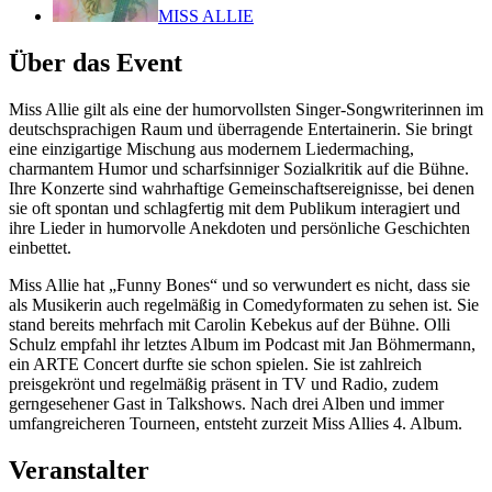
MISS ALLIE
Über das Event
Miss Allie gilt als eine der humorvollsten Singer-Songwriterinnen im
deutschsprachigen Raum und überragende Entertainerin. Sie bringt
eine einzigartige Mischung aus modernem Liedermaching,
charmantem Humor und scharfsinniger Sozialkritik auf die Bühne.
Ihre Konzerte sind wahrhaftige Gemeinschaftsereignisse, bei denen
sie oft spontan und schlagfertig mit dem Publikum interagiert und
ihre Lieder in humorvolle Anekdoten und persönliche Geschichten
einbettet.
Miss Allie hat „Funny Bones“ und so verwundert es nicht, dass sie
als Musikerin auch regelmäßig in Comedyformaten zu sehen ist. Sie
stand bereits mehrfach mit Carolin Kebekus auf der Bühne. Olli
Schulz empfahl ihr letztes Album im Podcast mit Jan Böhmermann,
ein ARTE Concert durfte sie schon spielen. Sie ist zahlreich
preisgekrönt und regelmäßig präsent in TV und Radio, zudem
gerngesehener Gast in Talkshows. Nach drei Alben und immer
umfangreicheren Tourneen, entsteht zurzeit Miss Allies 4. Album.
Veranstalter