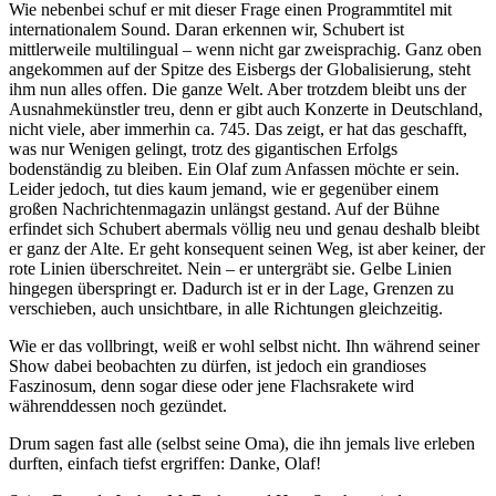
Wie nebenbei schuf er mit dieser Frage einen Programmtitel mit
internationalem Sound. Daran erkennen wir, Schubert ist
mittlerweile multilingual – wenn nicht gar zweisprachig. Ganz oben
angekommen auf der Spitze des Eisbergs der Globalisierung, steht
ihm nun alles offen. Die ganze Welt. Aber trotzdem bleibt uns der
Ausnahmekünstler treu, denn er gibt auch Konzerte in Deutschland,
nicht viele, aber immerhin ca. 745. Das zeigt, er hat das geschafft,
was nur Wenigen gelingt, trotz des gigantischen Erfolgs
bodenständig zu bleiben. Ein Olaf zum Anfassen möchte er sein.
Leider jedoch, tut dies kaum jemand, wie er gegenüber einem
großen Nachrichtenmagazin unlängst gestand. Auf der Bühne
erfindet sich Schubert abermals völlig neu und genau deshalb bleibt
er ganz der Alte. Er geht konsequent seinen Weg, ist aber keiner, der
rote Linien überschreitet. Nein – er untergräbt sie. Gelbe Linien
hingegen überspringt er. Dadurch ist er in der Lage, Grenzen zu
verschieben, auch unsichtbare, in alle Richtungen gleichzeitig.
Wie er das vollbringt, weiß er wohl selbst nicht. Ihn während seiner
Show dabei beobachten zu dürfen, ist jedoch ein grandioses
Faszinosum, denn sogar diese oder jene Flachsrakete wird
währenddessen noch gezündet.
Drum sagen fast alle (selbst seine Oma), die ihn jemals live erleben
durften, einfach tiefst ergriffen: Danke, Olaf!