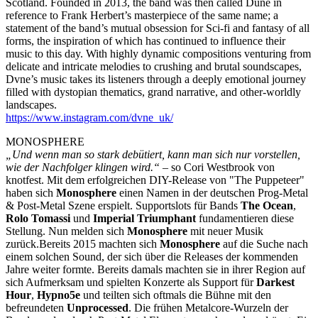
Scotland. Founded in 2013, the band was then called Dune in
reference to Frank Herbert’s masterpiece of the same name; a
statement of the band’s mutual obsession for Sci-fi and fantasy of all
forms, the inspiration of which has continued to influence their
music to this day. With highly dynamic compositions venturing from
delicate and intricate melodies to crushing and brutal soundscapes,
Dvne’s music takes its listeners through a deeply emotional journey
filled with dystopian thematics, grand narrative, and other-worldly
landscapes.
https://www.instagram.com/dvne_uk/
MONOSPHERE
„Und wenn man so stark debütiert, kann man sich nur vorstellen,
wie der Nachfolger klingen wird.“
– so Cori Westbrook von
knotfest. Mit dem erfolgreichen DIY-Release von "The Puppeteer"
haben sich
Monosphere
einen Namen in der deutschen Prog-Metal
& Post-Metal Szene erspielt. Supportslots für Bands
The Ocean
,
Rolo Tomassi
und
Imperial Triumphant
fundamentieren diese
Stellung. Nun melden sich
Monosphere
mit neuer Musik
zurück.Bereits 2015 machten sich
Monosphere
auf die Suche nach
einem solchen Sound, der sich über die Releases der kommenden
Jahre weiter formte. Bereits damals machten sie in ihrer Region auf
sich Aufmerksam und spielten Konzerte als Support für
Darkest
Hour
,
Hypno5e
und teilten sich oftmals die Bühne mit den
befreundeten
Unprocessed
. Die frühen Metalcore-Wurzeln der