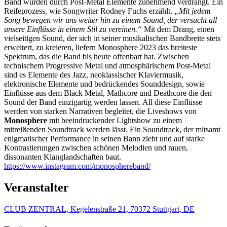
Band wurden durch Post-Metal Elemente zunehmend verdrängt. Ein
Reifeprozess, wie Songwriter Rodney Fuchs erzählt.
„Mit jedem
Song bewegen wir uns weiter hin zu einem Sound, der versucht all
unsere Einflüsse in einem Stil zu vereinen.“
Mit dem Drang, einen
vielseitigen Sound, der sich in seiner musikalischen Bandbreite stets
erweitert, zu kreieren, liefern Monosphere 2023 das breiteste
Spektrum, das die Band bis heute offenbart hat. Zwischen
technischem Progressive Metal und atmosphärischem Post-Metal
sind es Elemente des Jazz, neoklassischer Klaviermusik,
elektronische Elemente und bedrückendes Sounddesign, sowie
Einflüsse aus dem Black Metal, Mathcore und Deathcore die den
Sound der Band einzigartig werden lassen. All diese Einflüsse
werden von starken Narrativen begleitet, die Liveshows von
Monosphere
mit beeindruckender Lightshow zu einem
mitreißenden Soundtrack werden lässt. Ein Soundtrack, der mitsamt
enigmatischer Performance in seinen Bann zieht und auf starke
Kontrastierungen zwischen schönen Melodien und rauen,
dissonanten Klanglandschaften baut.
https://www.instagram.com/monosphereband/
Veranstalter
CLUB ZENTRAL, Kegelenstraße 21, 70372 Stuttgart, DE