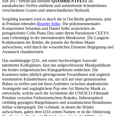
Seit 2017 vereint das erlesene
Q3AMBIENTFEST
als
musikalisches Treffen etablierte und aufstrebende KünstlerInnen
verschiedener Genres und unterschiedlicher Herkunft.
Sorgfältig kuratiert wird es durch die in Ost-Berlin geborenen, jetzt
in Potsdam lebenden
Brueder Selke
. Die polyinstrumentalen
Komponisten Sebastian und Daniel Selke avancierten als
preisgekröntes Cello-Piano Duo unter ihrem Pseudonym CEEYS
zum Geheimtipp in der internationalen Musikszene. Die Langzeit-
Kollaboration der Brüder, die jenseits der Berliner Mauer
aufwuchsen, wird durch die wesentlichen Elemente Begegnung und
Austausch charakterisiert.
Das unabhängige Q3A, mit seiner hochwertigen Auswahl
talentierter KollegInnen, lässt das aufgeschlossene Musikpublikum
ein breites zeitgenössisches Klangspektrum entdecken. Die
Kuratoren laden jährlich gleichgesinnte FreundInnen und zugleich
renommierte KünstlerInnen ein, um sich auf einer gemeinsamen
Bühne zu treffen und mit ihren Auftritten zwischen akademischer
Avantgarde und zugänglichem Pop eine Art filmische Musik zu
entwickeln, welche auch die Architektur der UNESCO-Filmstadt
Potsdam zwischen Friderizianischem Rokoko, früheuropäisch
vielfältig geprägten Bürgerhäusern und sozialistischem Brutalismus
hörbar widerspiegelt. Die Gebäude, in denen die Brüder
aufwuchsen, gaben dem Q3A seinen Namen: er ist die Abkürzung