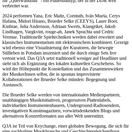
für „Querwandbau“ - ein Plattenbautyp, der in der DDR weit
verbreitet war.
2024 performen Yana, Eric Maltz, Corntuth, Iván Muela, Cerys
Hafana, Midori Hirano, Brueder Selke (CEEYS), Laure Boer,
Kinbrae, Julia Andersson, Adriaan Swerts, Klangriket, Jakob
Lindhagen, Vargkvint, rouge-ah, Janek Sprachta und Cedric
Vermue. Traditionelle Spieltechniken werden dabei erweitert und
klassisches Instrumentarium mit elektronischem kombiniert. Gezeigt
wird ebenso eine Visualisierung der Kuratoren, die bewegte
Stillleben in Potsdam inszeniert und die durch einige Sets live
vertont wird. Das Q3A setzt traditionell weniger auf Headliner und
sieht sich als Ergänzung des lokalen kulturellen Geschehens. So
wird der Höhepunkt die Konstellation und das Zusammenwirken
der MusikerInnen selbst, die in spontan improvisierte
Kollaborationen der Brueder Selke münden: Begegnung und
Austausch.
Die Brueder Selke werden von internationalen Medienpartnern,
unabhängigen Musikinitiativen, progressiven Plattenlabels,
individuellen Instrumentenbauern, Underground-Radiosendern,
investigativen Kunstmagazinen, vorwärtsdenkenden Blogs und
alternativen Konzertformaten aus aller Welt unterstützt.
Q3A ist Teil von Keychange, einer globalen Bewegung, die sich für
eine nachhaltige Musikbranche und Geschlechtergleichstellung