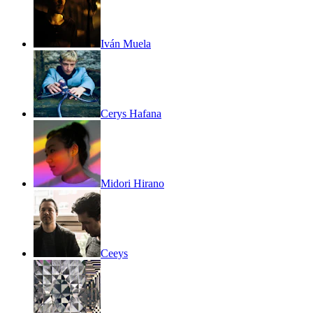
Iván Muela
Cerys Hafana
Midori Hirano
Ceeys