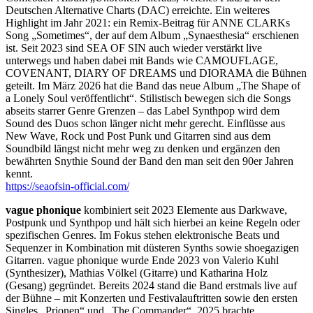
Deutschen Alternative Charts (DAC) erreichte. Ein weiteres
Highlight im Jahr 2021: ein Remix-Beitrag für ANNE CLARKs
Song „Sometimes“, der auf dem Album „Synaesthesia“ erschienen
ist. Seit 2023 sind SEA OF SIN auch wieder verstärkt live
unterwegs und haben dabei mit Bands wie CAMOUFLAGE,
COVENANT, DIARY OF DREAMS und DIORAMA die Bühnen
geteilt. Im März 2026 hat die Band das neue Album „The Shape of
a Lonely Soul veröffentlicht“. Stilistisch bewegen sich die Songs
abseits starrer Genre Grenzen – das Label Synthpop wird dem
Sound des Duos schon länger nicht mehr gerecht. Einflüsse aus
New Wave, Rock und Post Punk und Gitarren sind aus dem
Soundbild längst nicht mehr weg zu denken und ergänzen den
bewährten Snythie Sound der Band den man seit den 90er Jahren
kennt.
https://seaofsin-official.com/
vague phonique
kombiniert seit 2023 Elemente aus Darkwave,
Postpunk und Synthpop und hält sich hierbei an keine Regeln oder
spezifischen Genres. Im Fokus stehen elektronische Beats und
Sequenzer in Kombination mit düsteren Synths sowie shoegazigen
Gitarren. vague phonique wurde Ende 2023 von Valerio Kuhl
(Synthesizer), Mathias Völkel (Gitarre) und Katharina Holz
(Gesang) gegründet. Bereits 2024 stand die Band erstmals live auf
der Bühne – mit Konzerten und Festivalauftritten sowie den ersten
Singles „Prionen“ und „The Commander“. 2025 brachte