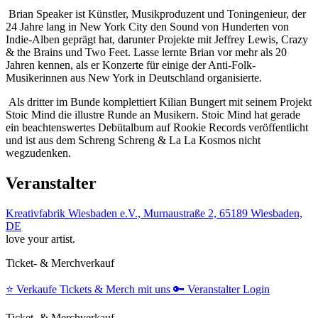
Brian Speaker ist Künstler, Musikproduzent und Toningenieur, der
24 Jahre lang in New York City den Sound von Hunderten von
Indie-Alben geprägt hat, darunter Projekte mit Jeffrey Lewis, Crazy
& the Brains und Two Feet. Lasse lernte Brian vor mehr als 20
Jahren kennen, als er Konzerte für einige der Anti-Folk-
Musikerinnen aus New York in Deutschland organisierte.
Als dritter im Bunde komplettiert Kilian Bungert mit seinem Projekt
Stoic Mind die illustre Runde an Musikern. Stoic Mind hat gerade
ein beachtenswertes Debütalbum auf Rookie Records veröffentlicht
und ist aus dem Schreng Schreng & La La Kosmos nicht
wegzudenken.
Veranstalter
Kreativfabrik Wiesbaden e.V., Murnaustraße 2, 65189 Wiesbaden,
DE
love your artist.
Ticket- & Merchverkauf
⭐️
Verkaufe Tickets & Merch mit uns
🔑
Veranstalter Login
Ticket- & Merchverkauf