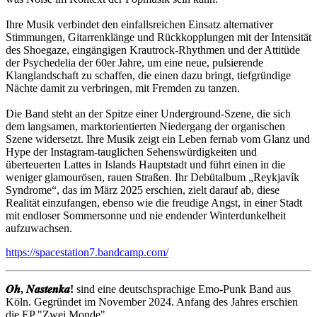
Ihre Musik verbindet den einfallsreichen Einsatz alternativer
Stimmungen, Gitarrenklänge und Rückkopplungen mit der Intensität
des Shoegaze, eingängigen Krautrock-Rhythmen und der Attitüde
der Psychedelia der 60er Jahre, um eine neue, pulsierende
Klanglandschaft zu schaffen, die einen dazu bringt, tiefgründige
Nächte damit zu verbringen, mit Fremden zu tanzen.
Die Band steht an der Spitze einer Underground-Szene, die sich
dem langsamen, marktorientierten Niedergang der organischen
Szene widersetzt. Ihre Musik zeigt ein Leben fernab vom Glanz und
Hype der Instagram-tauglichen Sehenswürdigkeiten und
überteuerten Lattes in Islands Hauptstadt und führt einen in die
weniger glamourösen, rauen Straßen. Ihr Debütalbum „Reykjavík
Syndrome“, das im März 2025 erschien, zielt darauf ab, diese
Realität einzufangen, ebenso wie die freudige Angst, in einer Stadt
mit endloser Sommersonne und nie endender Winterdunkelheit
aufzuwachsen.
https://spacestation7.bandcamp.com/
𝑶𝒉, 𝑵𝒂𝒔𝒕𝒆𝒏𝒌𝒂!
sind eine deutschsprachige Emo-Punk Band aus
Köln. Gegründet im November 2024. Anfang des Jahres erschien
die EP "Zwei Monde"