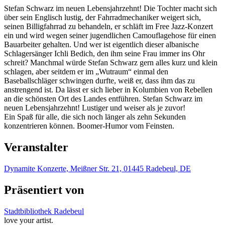
Stefan Schwarz im neuen Lebensjahrzehnt! Die Tochter macht sich
über sein Englisch lustig, der Fahrradmechaniker weigert sich,
seinen Billigfahrrad zu behandeln, er schläft im Free Jazz-Konzert
ein und wird wegen seiner jugendlichen Camouflagehose für einen
Bauarbeiter gehalten. Und wer ist eigentlich dieser albanische
Schlagersänger Ichli Bedich, den ihm seine Frau immer ins Ohr
schreit? Manchmal würde Stefan Schwarz gern alles kurz und klein
schlagen, aber seitdem er im „Wutraum“ einmal den
Baseballschläger schwingen durfte, weiß er, dass ihm das zu
anstrengend ist. Da lässt er sich lieber in Kolumbien von Rebellen
an die schönsten Ort des Landes entführen. Stefan Schwarz im
neuen Lebensjahrzehnt! Lustiger und weiser als je zuvor!
Ein Spaß für alle, die sich noch länger als zehn Sekunden
konzentrieren können. Boomer-Humor vom Feinsten.
Veranstalter
Dynamite Konzerte, Meißner Str. 21, 01445 Radebeul, DE
Präsentiert von
Stadtbibliothek Radebeul
love your artist.