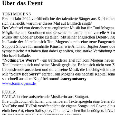
Über das Event
TONI MOGENS
Erst im Jahr 2022 veröffentlichte der talentierte Sänger aus Karlsru
sich vielleicht, warum er dieses Mal auf Englisch singt?
Der Wechsel von deutscher zu englischer Musik hat für Toni Mogens 
Möglichkeiten, Emotionen und Geschichten auf eine universelle Art und
Musik auf globaler Ebene zu teilen. Mit seiner englischen Debüt-Sing
Im Laufe der Jahre hat sich Toni Mogens bereits eine treue Fangem
Support-Shows für namhafte Künstler wie Antiheld, Jupiter Jones ode
sympathische Art haben ihm dabei geholfen, eine starke Verbindung 
Hochzeitsballade.
"Nothing To Worry"
- ein treffenderer Titel für Toni Mogens neues
Toni immer an sich und seine Musik geglaubt. Er hat sich nicht von 
Lebensfreude anstecken und durch seine Musik die Leichtigkeit in da
Mit
"Sorry not Sorry"
startet Toni Mogens das nächste Kapitel sein
so schnell aus dem Kopf bekommt!
#sorrynotsorry
www.tonimogens.de
PAULA
PAULA ist eine aufstrebende Musikerin aus Stuttgart.
Ihre unglaublich ehrlichen und nahbaren Texte spiegeln eine Genera
YouTube und TikTok veröffentlicht sie eigene Songs und Cover, die sc
ehrlichen Art, einen Safespace, für alle, welchen ihn benötigen. P