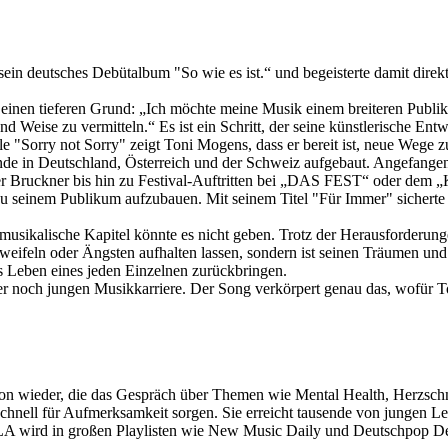
he sein deutsches Debütalbum "So wie es ist.“ und begeisterte damit di
einen tieferen Grund: „Ich möchte meine Musik einem breiteren Publi
 Weise zu vermitteln.“ Es ist ein Schritt, der seine künstlerische Ent
le "Sorry not Sorry" zeigt Toni Mogens, dass er bereit ist, neue Wege 
einde in Deutschland, Österreich und der Schweiz aufgebaut. Angefan
r Bruckner bis hin zu Festival-Auftritten bei „DAS FEST“ oder dem „K
zu seinem Publikum aufzubauen. Mit seinem Titel "Für Immer" sicherte
 musikalische Kapitel könnte es nicht geben. Trotz der Herausforderun
Zweifeln oder Ängsten aufhalten lassen, sondern ist seinen Träumen un
s Leben eines jeden Einzelnen zurückbringen.
er noch jungen Musikkarriere. Der Song verkörpert genau das, wofür T
tion wieder, die das Gespräch über Themen wie Mental Health, Herzsch
hnell für Aufmerksamkeit sorgen. Sie erreicht tausende von jungen Leu
AULA wird in großen Playlisten wie New Music Daily und Deutschpop Del