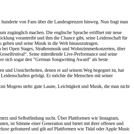
rekt hunderte von Fans über die Landesgrenzen hinweg. Nun fragt man
kum zugänglich machen. Die englische Sprache eröffnet mir neue
wicklung vorantreibt und ihm die Chance gibt, seine Leidenschaft für
zu gehen und seine Musik in die Welt hinauszutragen.
gen bei Open Stages, Straßenmusik und Wohnzimmerkonzerten, über
esselfestival“. Seine mitreißende Live-Performance und seine
 er sich sogar den "German Songwriting Award" als beste
gen und Unsicherheiten, denen er auf seinem Weg begegnet ist, hat
d Leidenschaften gefolgt. Er möchte die Menschen mit seiner
oni Mogens steht: gute Laune, Leichtigkeit und Musik, die man nicht
merz und Selbstfindung sucht. Über Plattformen wie Instagram,
ten, ist Stimme einer Generation und bietet mit ihrer offenen und
uxe gefeatured und gilt auf Plattformen wie Tidal oder Apple Music