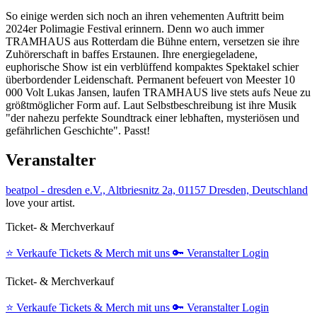
So einige werden sich noch an ihren vehementen Auftritt beim
2024er Polimagie Festival erinnern. Denn wo auch immer
TRAMHAUS aus Rotterdam die Bühne entern, versetzen sie ihre
Zuhörerschaft in baffes Erstaunen. Ihre energiegeladene,
euphorische Show ist ein verblüffend kompaktes Spektakel schier
überbordender Leidenschaft. Permanent befeuert von Meester 10
000 Volt Lukas Jansen, laufen TRAMHAUS live stets aufs Neue zu
größtmöglicher Form auf. Laut Selbstbeschreibung ist ihre Musik
"der nahezu perfekte Soundtrack einer lebhaften, mysteriösen und
gefährlichen Geschichte". Passt!
Veranstalter
beatpol - dresden e.V., Altbriesnitz 2a, 01157 Dresden, Deutschland
love your artist.
Ticket- & Merchverkauf
⭐️
Verkaufe Tickets & Merch mit uns
🔑
Veranstalter Login
Ticket- & Merchverkauf
⭐️
Verkaufe Tickets & Merch mit uns
🔑
Veranstalter Login