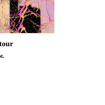
 tour
t.