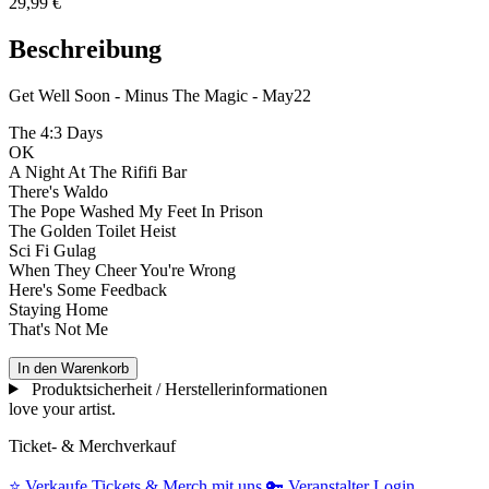
29,99 €
Beschreibung
Get Well Soon - Minus The Magic - May22
The 4:3 Days
OK
A Night At The Rififi Bar
There's Waldo
The Pope Washed My Feet In Prison
The Golden Toilet Heist
Sci Fi Gulag
When They Cheer You're Wrong
Here's Some Feedback
Staying Home
That's Not Me
In den Warenkorb
Produktsicherheit / Herstellerinformationen
love your artist.
Ticket- & Merchverkauf
⭐️
Verkaufe Tickets & Merch mit uns
🔑
Veranstalter Login