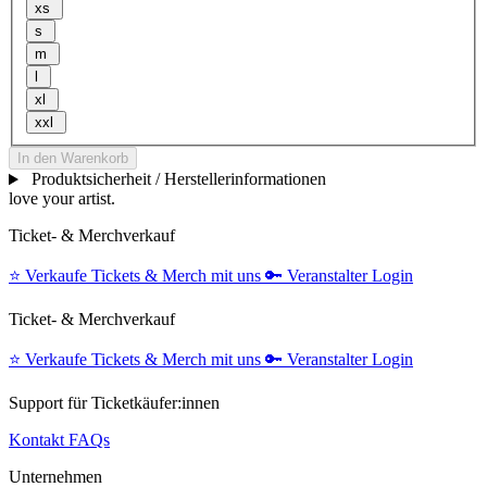
xs
s
m
l
xl
xxl
In den Warenkorb
Produktsicherheit / Herstellerinformationen
love your artist.
Ticket- & Merchverkauf
⭐️
Verkaufe Tickets & Merch mit uns
🔑
Veranstalter Login
Ticket- & Merchverkauf
⭐️
Verkaufe Tickets & Merch mit uns
🔑
Veranstalter Login
Support für Ticketkäufer:innen
Kontakt
FAQs
Unternehmen