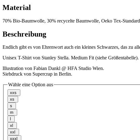
Material
70% Bio-Baumwolle, 30% recycelte Baumwolle, Oeko Tex-Standard 10
Beschreibung
Endlich gibt es von Ehrenwort auch ein kleines Schwarzes, das zu all
Unisex T-Shirt von Stanley Stella. Medium Fit (siehe Größentabelle
Illustration von Fabian Dankl @ HFA Studio Wien.
Siebdruck von Supercrap in Berlin.
Wähle eine Option aus
xxs
xs
s
m
l
xl
xxl
xxxl