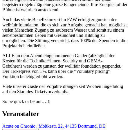
begeistern regelmäßig eine große Fangemeinde. Ihre Energie auf der
Bühne ist wahrlich ansteckend.
Auch das vierte Benefizkonzert im FZW erfolgt zugunsten der
well:fair foundation, die es sich zur Aufgabe gemacht hat, möglichst
vielen Menschen Zugang zu sauberem Wasser und somit zu einem
selbstbestimmten Leben mit Gesundheit und Bildung zu
ermöglichen. Die Stiftung verspricht, dass 100% der Spenden in die
Projektarbeit einfließen.
ALLE an dem Abend eingenommenen Gelder (abzüglich der
Kosten für die Techniker*innen, Security und GEMA-
Gebühren) werden zugunsten der well:fair foundation gespendet.
Der Ticketpreis von 17€ kann über die "Voluntary pricing"-
Funktion beliebig erhöht werden.
Viele unserer Gäste der Vorjahre drängen seit Wochen ungeduldig
auf den Start des Ticketvorverkaufs.
So be quick or be out…!!!
Veranstalter
Acute on Chronic , Moltkestr. 22, 44135 Dortmund, DE