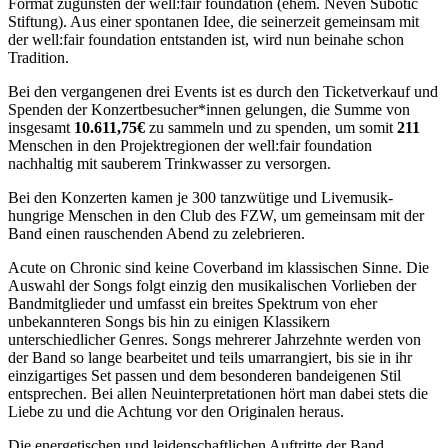
Format zugunsten der well:fair foundation (ehem. Neven Subotic
Stiftung). Aus einer spontanen Idee, die seinerzeit gemeinsam mit
der well:fair foundation entstanden ist, wird nun beinahe schon
Tradition.
Bei den vergangenen drei Events ist es durch den Ticketverkauf und
Spenden der Konzertbesucher*innen gelungen, die Summe von
insgesamt
10.611,75€
zu sammeln und zu spenden, um somit
211
Menschen in den Projektregionen der well:fair foundation
nachhaltig mit sauberem Trinkwasser zu versorgen.
Bei den Konzerten kamen je 300 tanzwütige und Livemusik-
hungrige Menschen in den Club des FZW, um gemeinsam mit der
Band einen rauschenden Abend zu zelebrieren.
Acute on Chronic sind keine Coverband im klassischen Sinne. Die
Auswahl der Songs folgt einzig den musikalischen Vorlieben der
Bandmitglieder und umfasst ein breites Spektrum von eher
unbekannteren Songs bis hin zu einigen Klassikern
unterschiedlicher Genres. Songs mehrerer Jahrzehnte werden von
der Band so lange bearbeitet und teils umarrangiert, bis sie in ihr
einzigartiges Set passen und dem besonderen bandeigenen Stil
entsprechen. Bei allen Neuinterpretationen hört man dabei stets die
Liebe zu und die Achtung vor den Originalen heraus.
Die energetischen und leidenschaftlichen Auftritte der Band