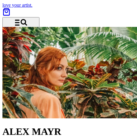
love your artist.
Menü und Suche
ALEX MAYR