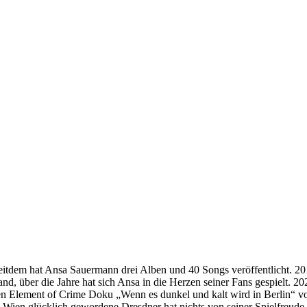
 Seitdem hat Ansa Sauermann drei Alben und 40 Songs veröffentlicht. 
nd, über die Jahre hat sich Ansa in die Herzen seiner Fans gespielt. 2
elten Element of Crime Doku „Wenn es dunkel und kalt wird in Berlin“ 
in Wien glücklich gewordene Dresdner hat nichts von seiner Spielfreude