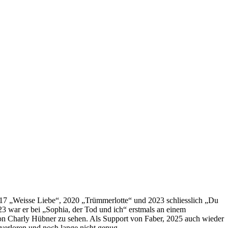
2017 „Weisse Liebe“, 2020 „Trümmerlotte“ und 2023 schliesslich „Du
023 war er bei „Sophia, der Tod und ich“ erstmals an einem
von Charly Hübner zu sehen. Als Support von Faber, 2025 auch wieder
 verloren und noch lange nicht genug.