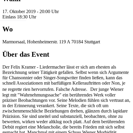
17. Oktober 2019 - 20:00 Uhr
Einlass 18:30 Uhr
Wo
Marmorsaal, Hohenheimerstr. 119 A 70184 Stuttgart
Über das Event
Der Felix Kramer - Liedermacher lässt er sich am ehesten als
Bezeichnung seiner Tätigkeit gefallen. Selbst wenn sich Argumente
für Chansonnier oder Singer-Songwriter finden ließen, kann das
schnell Assoziationen mit barfüßigen Kellerauftritten oder Non, je
ne regrette rien hervorrufen. Falsche Adresse. Der junge Wiener
legt mit "Wahrnehmungssache" ein berührendes Werk voller
präziser Beobachtungen vor. Seine Melodien fühlen sich vertraut an,
in der Erinnerung verankert. Seine Texte, die sich oft um
zwischenmenschliche Beziehungen drehen, glänzen durch lapidare
Präzision. Sie sind uneitel und substanziell, beobachten, ohne zu
bewerten, wirken weder altklug noch platt. Auf dem berührenden
Debüt regiert eine Melancholie, die bereits Frieden mit sich selbst
gemacht hat. Manchmal mit einem Schuss Wiener Morbidität,