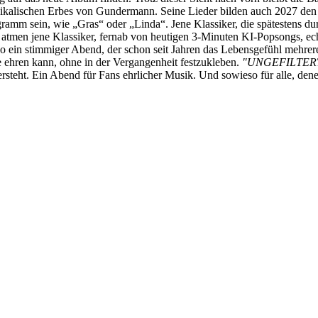
ischen Erbes von Gundermann. Seine Lieder bilden auch 2027 den res
gramm sein, wie „Gras“ oder „Linda“. Jene Klassiker, die spätestens
tmen jene Klassiker, fernab von heutigen 3-Minuten KI-Popsongs, echt
o ein stimmiger Abend, der schon seit Jahren das Lebensgefühl mehre
ehren kann, ohne in der Vergangenheit festzukleben.
"UNGEFILTER
versteht. Ein Abend für Fans ehrlicher Musik. Und sowieso für alle, d