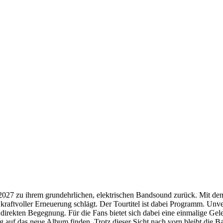
27 zu ihrem grundehrlichen, elektrischen Bandsound zurück. Mit de
 kraftvoller Erneuerung schlägt. Der Tourtitel ist dabei Programm. Unve
der direkten Begegnung. Für die Fans bietet sich dabei eine einmalige G
auf das neue Album finden. Trotz dieser Sicht nach vorn bleibt die B