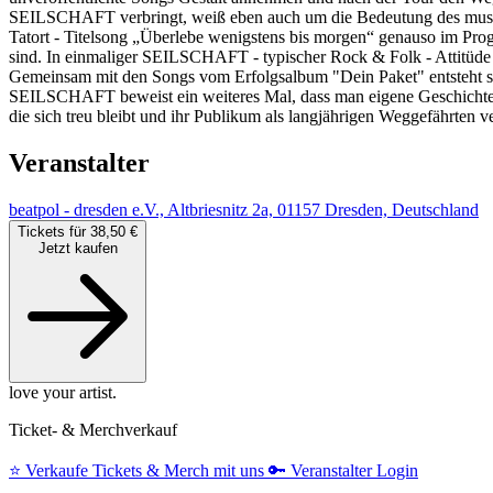
SEILSCHAFT verbringt, weiß eben auch um die Bedeutung des musikal
Tatort - Titelsong „Überlebe wenigstens bis morgen“ genauso im Pro
sind. In einmaliger SEILSCHAFT - typischer Rock & Folk - Attitüde a
Gemeinsam mit den Songs vom Erfolgsalbum "Dein Paket" entsteht s
SEILSCHAFT beweist ein weiteres Mal, dass man eigene Geschichte 
die sich treu bleibt und ihr Publikum als langjährigen Weggefährten 
Veranstalter
beatpol - dresden e.V., Altbriesnitz 2a, 01157 Dresden, Deutschland
Tickets für 38,50 €
Jetzt kaufen
love your artist.
Ticket- & Merchverkauf
⭐️
Verkaufe Tickets & Merch mit uns
🔑
Veranstalter Login