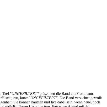
m Titel
"UNGEFILTERT"
präsentiert die Band um Frontmann
rfälscht, rau, kurz:
"UNGEFILTERT"
. Die Band verzichtet gewollt
elegenheit. Sie können hautnah und live dabei sein, wenn neue, noch
and natürlich ihrem Ursprung treu. Wer einen Abend mit der